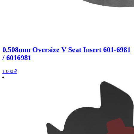
0.508mm Oversize V Seat Insert 601-6981
/ 6016981
1 000
₽