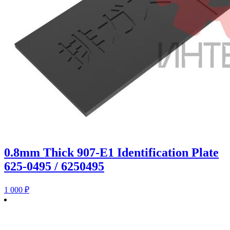
0.8mm Thick 907-E1 Identification Plate
625-0495 / 6250495
1 000
₽