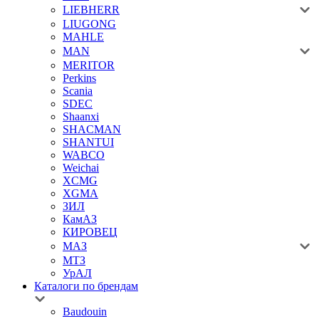
LIEBHERR
LIUGONG
MAHLE
MAN
MERITOR
Perkins
Scania
SDEC
Shaanxi
SHACMAN
SHANTUI
WABCO
Weichai
XCMG
XGMA
ЗИЛ
КамАЗ
КИРОВЕЦ
МАЗ
МТЗ
УрАЛ
Каталоги по брендам
Baudouin