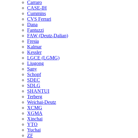
Carraro
CASE-IH
Cummins
CVS Ferrari
Dana
Fantuzzi
FAW (Deutz-Dalian)
Fresia
Kalmar
Kessler
LGCE (LGMG)
Liugong
Sany
Schopf
SDEC
SDLG
SHANTUI
Terberg
Weichai-Deutz
XCMG
XGMA
Xinchai
YTO
Yuchai
ZF