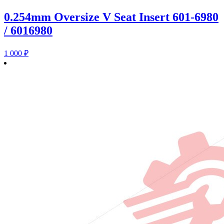
0.254mm Oversize V Seat Insert 601-6980
/ 6016980
1 000
₽