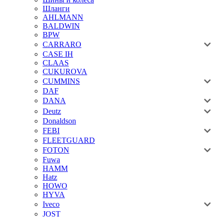
Шланги
AHLMANN
BALDWIN
BPW
CARRARO
CASE IH
CLAAS
CUKUROVA
CUMMINS
DAF
DANA
Deutz
Donaldson
FEBI
FLEETGUARD
FOTON
Fuwa
HAMM
Hatz
HOWO
HYVA
Iveco
JOST