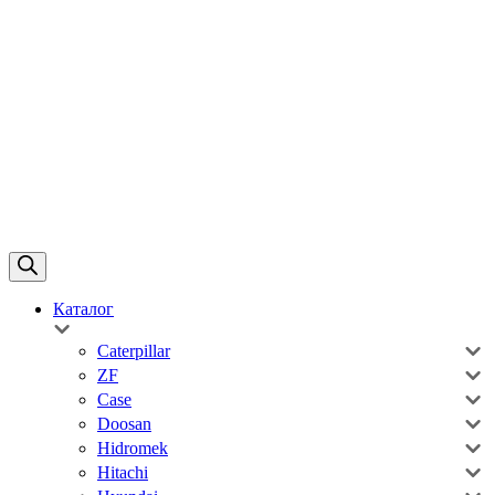
Каталог
Caterpillar
ZF
Case
Doosan
Hidromek
Hitachi