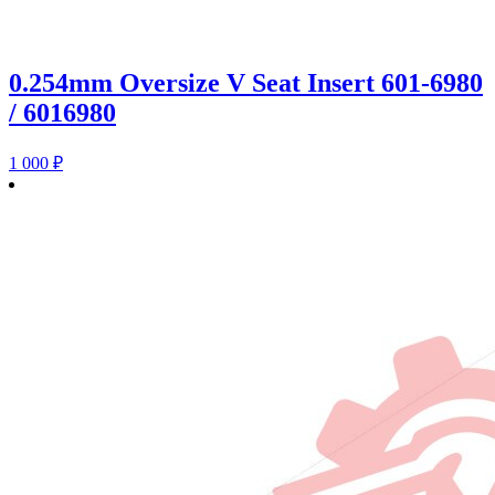
0.254mm Oversize V Seat Insert 601-6980
/ 6016980
1 000
₽