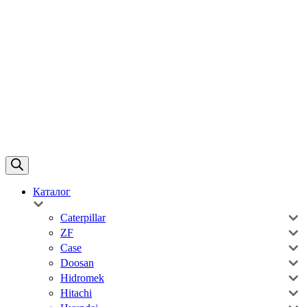
Каталог
Caterpillar
ZF
Case
Doosan
Hidromek
Hitachi