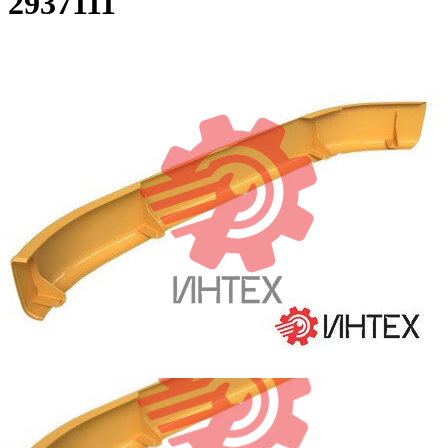
2937111