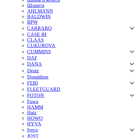
Шланги
AHLMANN
BALDWIN
BPW
CARRARO
CASE IH
CLAAS
CUKUROVA
CUMMINS
DAF
DANA
Deutz
Donaldson
FEBI
FLEETGUARD
FOTON
Fuwa
HAMM
Hatz
HOWO
HYVA
Iveco
JOST