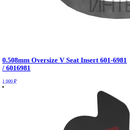
0.508mm Oversize V Seat Insert 601-6981
/ 6016981
1 000
₽