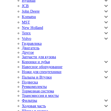
Hyundai
JCB
John Deere
Komatsu
MST
New Holland
Terex
Volvo
Гидравлика
Двигатель
Другое
Запчасти для кузова
Коронки и зубья
Навесное оборудование
Ножи для спецтехники
Пальцы и Втулки
Подвеска
Ремкомплекты
Тормозная система
Трансмиссия и мосты
Фильтры
Ходовая часть
Шины и колеса