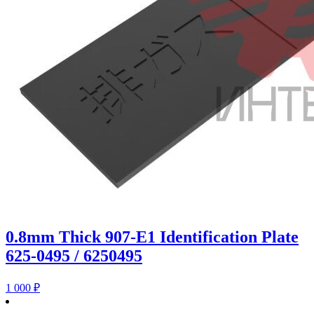
0.8mm Thick 907-E1 Identification Plate
625-0495 / 6250495
1 000
₽