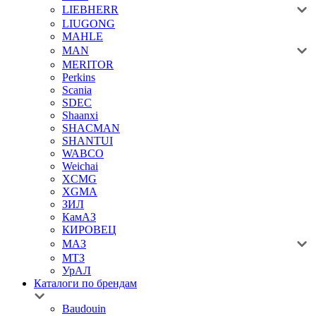
LIEBHERR
LIUGONG
MAHLE
MAN
MERITOR
Perkins
Scania
SDEC
Shaanxi
SHACMAN
SHANTUI
WABCO
Weichai
XCMG
XGMA
ЗИЛ
КамАЗ
КИРОВЕЦ
МАЗ
МТЗ
УрАЛ
Каталоги по брендам
Baudouin