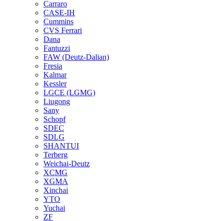
Carraro
CASE-IH
Cummins
CVS Ferrari
Dana
Fantuzzi
FAW (Deutz-Dalian)
Fresia
Kalmar
Kessler
LGCE (LGMG)
Liugong
Sany
Schopf
SDEC
SDLG
SHANTUI
Terberg
Weichai-Deutz
XCMG
XGMA
Xinchai
YTO
Yuchai
ZF