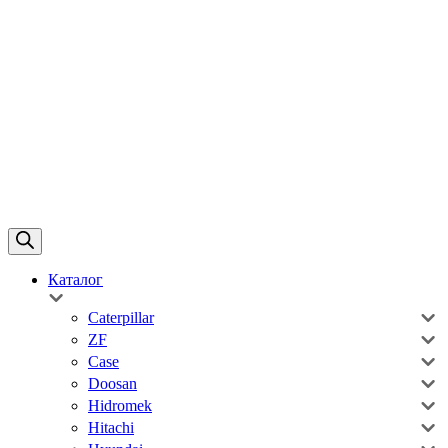
Каталог
Caterpillar
ZF
Case
Doosan
Hidromek
Hitachi