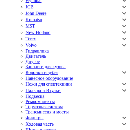
Hyundai
JCB
John Deere
Komatsu
MST
New Holland
Terex
Volvo
Гидравлика
Двигатель
Другое
Запчасти для кузова
Коронки и зубья
Навесное оборудование
Ножи для спецтехники
Пальцы и Втулки
Подвеска
Ремкомплекты
Тормозная система
Трансмиссия и мосты
Фильтры
Ходовая часть
Шины и колеса