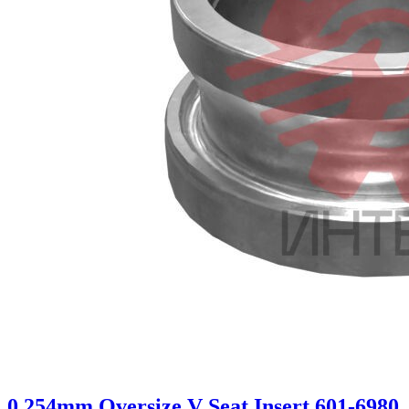
0.254mm Oversize V Seat Insert 601-6980