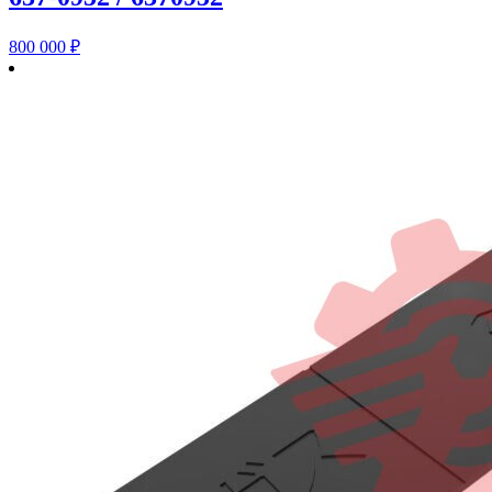
800 000
₽