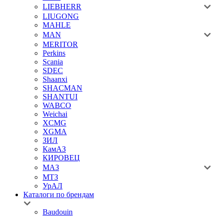
LIEBHERR
LIUGONG
MAHLE
MAN
MERITOR
Perkins
Scania
SDEC
Shaanxi
SHACMAN
SHANTUI
WABCO
Weichai
XCMG
XGMA
ЗИЛ
КамАЗ
КИРОВЕЦ
МАЗ
МТЗ
УрАЛ
Каталоги по брендам
Baudouin