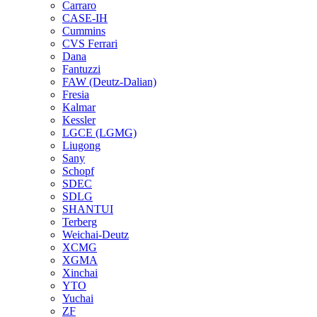
Carraro
CASE-IH
Cummins
CVS Ferrari
Dana
Fantuzzi
FAW (Deutz-Dalian)
Fresia
Kalmar
Kessler
LGCE (LGMG)
Liugong
Sany
Schopf
SDEC
SDLG
SHANTUI
Terberg
Weichai-Deutz
XCMG
XGMA
Xinchai
YTO
Yuchai
ZF