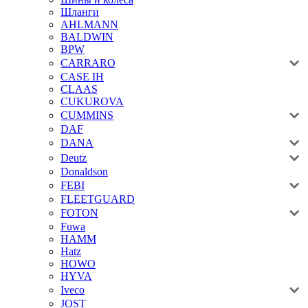
Шланги
AHLMANN
BALDWIN
BPW
CARRARO
CASE IH
CLAAS
CUKUROVA
CUMMINS
DAF
DANA
Deutz
Donaldson
FEBI
FLEETGUARD
FOTON
Fuwa
HAMM
Hatz
HOWO
HYVA
Iveco
JOST