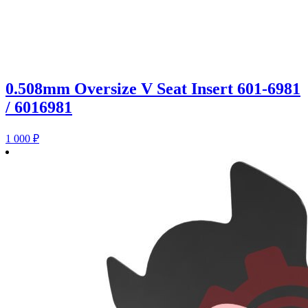
0.508mm Oversize V Seat Insert 601-6981
/ 6016981
1 000
₽