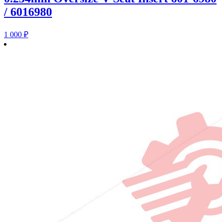
/ 6016980
1 000
₽