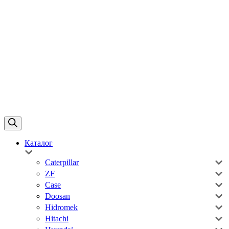
Каталог
Caterpillar
ZF
Case
Doosan
Hidromek
Hitachi