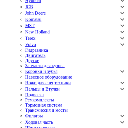
Hyundai
JCB
John Deere
Komatsu
MST
New Holland
Terex
Volvo
Гидравлика
Двигатель
Другое
Запчасти для кузова
Коронки и зубья
Навесное оборудование
Ножи для спецтехники
Пальцы и Втулки
Подвеска
Ремкомплекты
Тормозная система
Трансмиссия и мосты
Фильтры
Ходовая часть
Шины и колеса