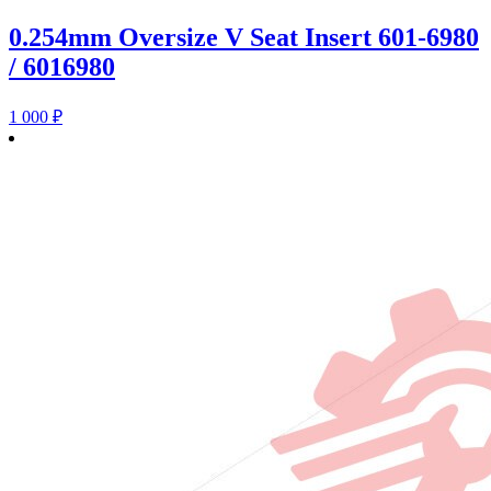
0.254mm Oversize V Seat Insert 601-6980
/ 6016980
1 000
₽