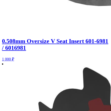
0.508mm Oversize V Seat Insert 601-6981
/ 6016981
1 000
₽