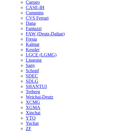
Carraro
CASE-IH
Cummins
CVS Ferrari
Dana
Fantuzzi
FAW (Deutz-Dalian)
Fresia
Kalmar
Kessler
LGCE (LGMG)
Liugong
Sany
Schopf
SDEC
SDLG
SHANTUI
Terberg
Weichai-Deutz
XCMG
XGMA
Xinchai
YTO
Yuchai
ZF