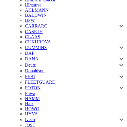
Шланги
AHLMANN
BALDWIN
BPW
CARRARO
CASE IH
CLAAS
CUKUROVA
CUMMINS
DAF
DANA
Deutz
Donaldson
FEBI
FLEETGUARD
FOTON
Fuwa
HAMM
Hatz
HOWO
HYVA
Iveco
JOST