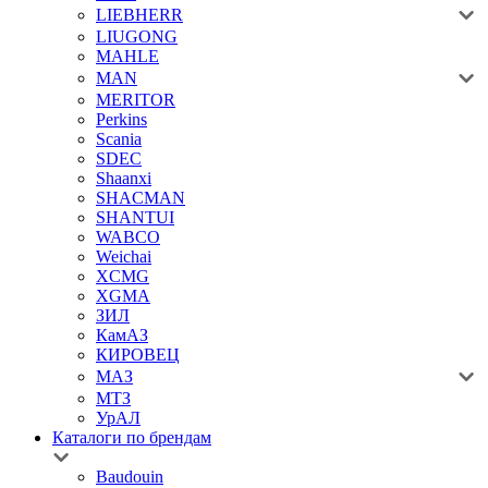
LIEBHERR
LIUGONG
MAHLE
MAN
MERITOR
Perkins
Scania
SDEC
Shaanxi
SHACMAN
SHANTUI
WABCO
Weichai
XCMG
XGMA
ЗИЛ
КамАЗ
КИРОВЕЦ
МАЗ
МТЗ
УрАЛ
Каталоги по брендам
Baudouin