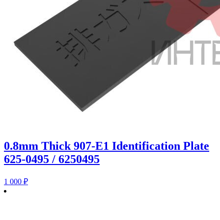
0.8mm Thick 907-E1 Identification Plate
625-0495 / 6250495
1 000
₽