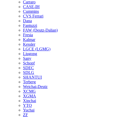
Carraro
CASE-IH
Cummins
CVS Ferrari
Dana
Fantuzzi
FAW (Deutz-Dalian)
Fresia
Kalmar
Kessler
LGCE (LGMG)
Liugong
Sany
Schopf
SDEC
SDLG
SHANTUI
Terberg
Weichai-Deutz
XCMG
XGMA
Xinchai
YTO
Yuchai
ZF