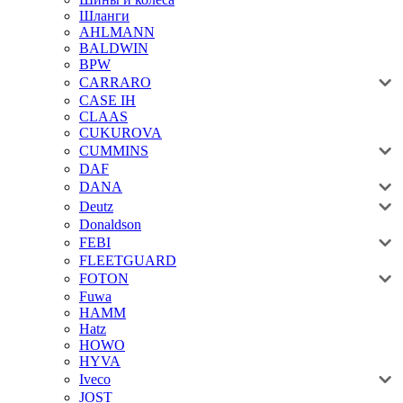
Шланги
AHLMANN
BALDWIN
BPW
CARRARO
CASE IH
CLAAS
CUKUROVA
CUMMINS
DAF
DANA
Deutz
Donaldson
FEBI
FLEETGUARD
FOTON
Fuwa
HAMM
Hatz
HOWO
HYVA
Iveco
JOST