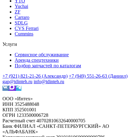
YTO
Yuchai
ZF
Carraro
SDLG
CVS Ferrari
Cummins
Услуги
Сервисное обслуживание
Аренда спецтехники
Подбор запчастей по каталогам
+7 (921) 821-21-26 (Александр)
+7 (949) 551-26-63 (Даниил)
gap@tdinteh.ru
info@tdinteh.ru
ООО «Интех»
ИНН 3525488048
КПП 352501001
ОГРН 1233500006728
Расчетный счет 40702810632640000705
Банк ФИЛИАЛ «САНКТ-ПЕТЕРБУРГСКИЙ» АО
«АЛЬФАБАНК»