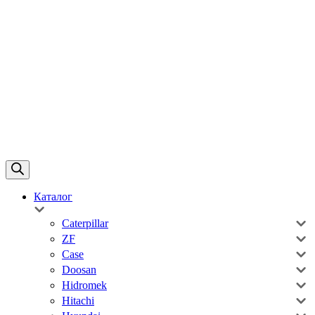
Каталог
Caterpillar
ZF
Case
Doosan
Hidromek
Hitachi