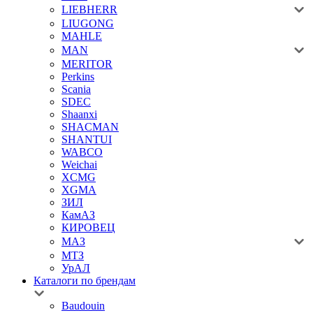
LIEBHERR
LIUGONG
MAHLE
MAN
MERITOR
Perkins
Scania
SDEC
Shaanxi
SHACMAN
SHANTUI
WABCO
Weichai
XCMG
XGMA
ЗИЛ
КамАЗ
КИРОВЕЦ
МАЗ
МТЗ
УрАЛ
Каталоги по брендам
Baudouin