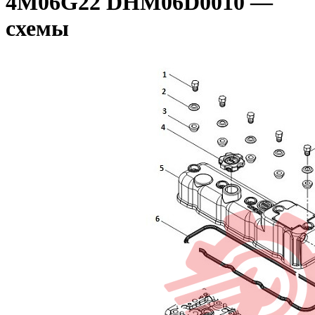
4M06G22 DHM06D0010 —
схемы