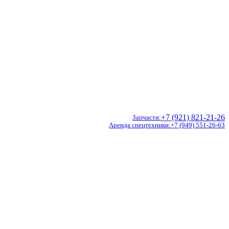
+7 (921) 821-21-26
Запчасти
Аренда спецтехники
+7 (949) 551-26-63
Doosan
Hidromek
CVS Ferrari