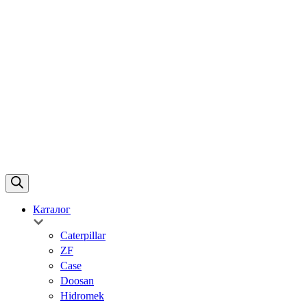
Каталог
Caterpillar
ZF
Case
Doosan
Hidromek