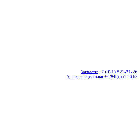
+7 (921) 821-21-26
Запчасти
Аренда спецтехники
+7 (949) 551-26-63
Doosan
Hidromek
CVS Ferrari