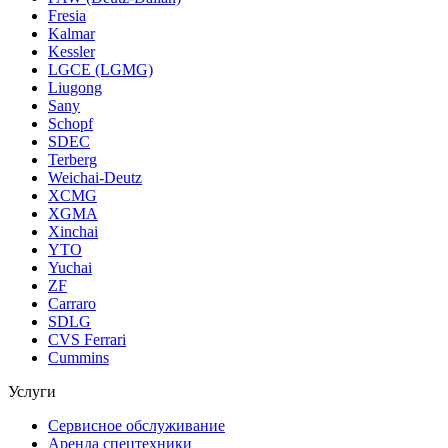
Fresia
Kalmar
Kessler
LGCE (LGMG)
Liugong
Sany
Schopf
SDEC
Terberg
Weichai-Deutz
XCMG
XGMA
Xinchai
YTO
Yuchai
ZF
Carraro
SDLG
CVS Ferrari
Cummins
Услуги
Сервисное обслуживание
Аренда спецтехники