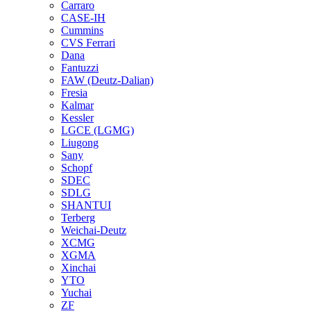
Carraro
CASE-IH
Cummins
CVS Ferrari
Dana
Fantuzzi
FAW (Deutz-Dalian)
Fresia
Kalmar
Kessler
LGCE (LGMG)
Liugong
Sany
Schopf
SDEC
SDLG
SHANTUI
Terberg
Weichai-Deutz
XCMG
XGMA
Xinchai
YTO
Yuchai
ZF