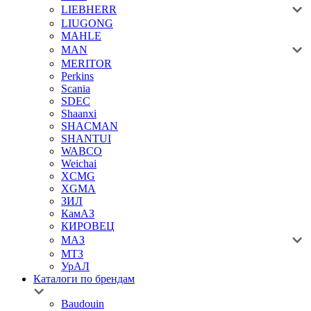
LIEBHERR
LIUGONG
MAHLE
MAN
MERITOR
Perkins
Scania
SDEC
Shaanxi
SHACMAN
SHANTUI
WABCO
Weichai
XCMG
XGMA
ЗИЛ
КамАЗ
КИРОВЕЦ
МАЗ
МТЗ
УрАЛ
Каталоги по брендам
Baudouin