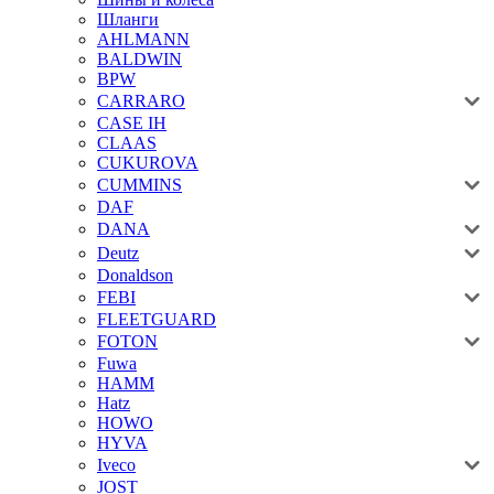
Шланги
AHLMANN
BALDWIN
BPW
CARRARO
CASE IH
CLAAS
CUKUROVA
CUMMINS
DAF
DANA
Deutz
Donaldson
FEBI
FLEETGUARD
FOTON
Fuwa
HAMM
Hatz
HOWO
HYVA
Iveco
JOST