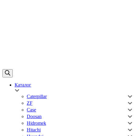
Каталог
Caterpillar
ZF
Case
Doosan
Hidromek
Hitachi