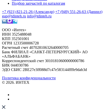
Подбор запчастей по каталогам
+7 (921) 821-21-26 (Александр)
+7 (949) 551-26-63 (Даниил)
gap@tdinteh.ru
info@tdinteh.ru
ООО «Интех»
ИНН 3525488048
КПП 352501001
ОГРН 1233500006728
Расчетный счет 40702810632640000705
Банк ФИЛИАЛ «САНКТ-ПЕТЕРБУРГСКИЙ» АО
«АЛЬФАБАНК»
Корреспондентский счет 30101810600000000786
БИК 044030786
ЭДО СБИС 2BE27e3ff088d7c47e583144ffffe9dab3d
Политика конфиденциальности
© 2026. ИНТЕХ