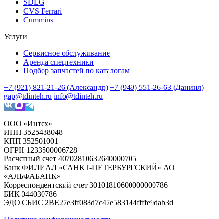
SDLG
CVS Ferrari
Cummins
Услуги
Сервисное обслуживание
Аренда спецтехники
Подбор запчастей по каталогам
+7 (921) 821-21-26 (Александр)
+7 (949) 551-26-63 (Даниил)
gap@tdinteh.ru
info@tdinteh.ru
ООО «Интех»
ИНН 3525488048
КПП 352501001
ОГРН 1233500006728
Расчетный счет 40702810632640000705
Банк ФИЛИАЛ «САНКТ-ПЕТЕРБУРГСКИЙ» АО
«АЛЬФАБАНК»
Корреспондентский счет 30101810600000000786
БИК 044030786
ЭДО СБИС 2BE27e3ff088d7c47e583144ffffe9dab3d