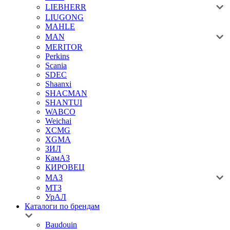
LIEBHERR
LIUGONG
MAHLE
MAN
MERITOR
Perkins
Scania
SDEC
Shaanxi
SHACMAN
SHANTUI
WABCO
Weichai
XCMG
XGMA
ЗИЛ
КамАЗ
КИРОВЕЦ
МАЗ
МТЗ
УрАЛ
Каталоги по брендам
Baudouin