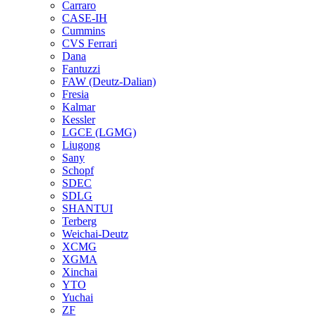
Carraro
CASE-IH
Cummins
CVS Ferrari
Dana
Fantuzzi
FAW (Deutz-Dalian)
Fresia
Kalmar
Kessler
LGCE (LGMG)
Liugong
Sany
Schopf
SDEC
SDLG
SHANTUI
Terberg
Weichai-Deutz
XCMG
XGMA
Xinchai
YTO
Yuchai
ZF