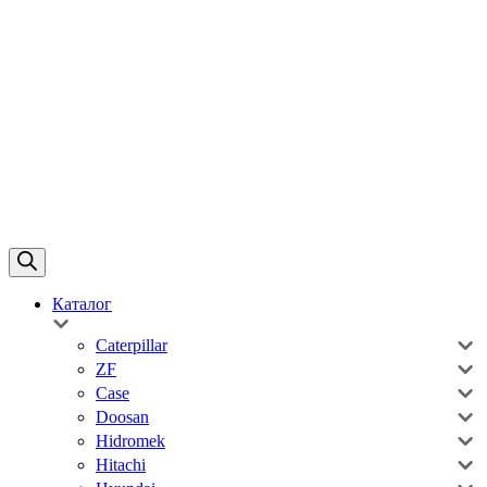
Каталог
Caterpillar
ZF
Case
Doosan
Hidromek
Hitachi