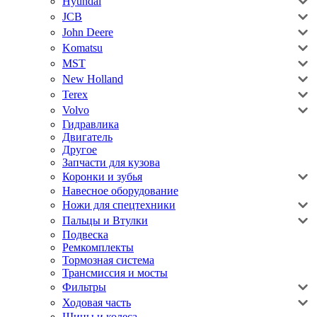
Hyundai
JCB
John Deere
Komatsu
MST
New Holland
Terex
Volvo
Гидравлика
Двигатель
Другое
Запчасти для кузова
Коронки и зубья
Навесное оборудование
Ножи для спецтехники
Пальцы и Втулки
Подвеска
Ремкомплекты
Тормозная система
Трансмиссия и мосты
Фильтры
Ходовая часть
Шины и колеса