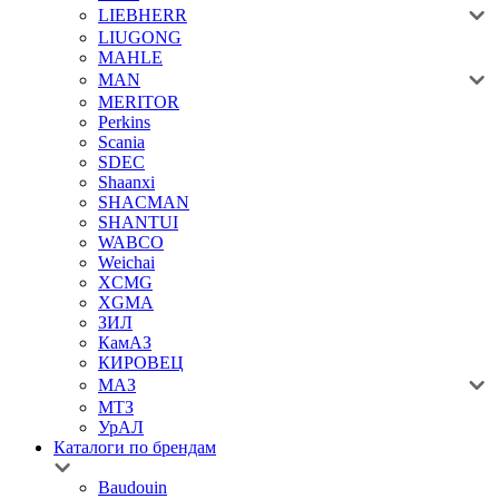
LIEBHERR
LIUGONG
MAHLE
MAN
MERITOR
Perkins
Scania
SDEC
Shaanxi
SHACMAN
SHANTUI
WABCO
Weichai
XCMG
XGMA
ЗИЛ
КамАЗ
КИРОВЕЦ
МАЗ
МТЗ
УрАЛ
Каталоги по брендам
Baudouin