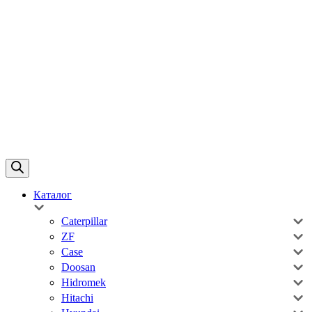
Каталог
Caterpillar
ZF
Case
Doosan
Hidromek
Hitachi