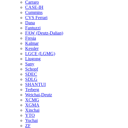
Carraro
CASE-IH
Cummins
CVS Ferrari
Dana
Fantuzzi
FAW (Deutz-Dalian)
Fresia
Kalmar
Kessler
LGCE (LGMG)
Liugong
Sany
Schopf
SDEC
SDLG
SHANTUI
Terberg
Weichai-Deutz
XCMG
XGMA
Xinchai
YTO
Yuchai
ZF