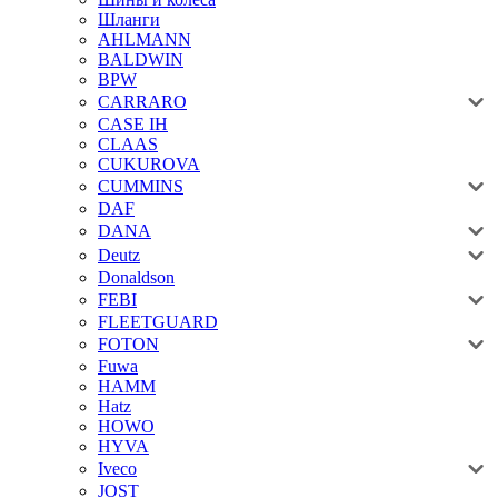
Шланги
AHLMANN
BALDWIN
BPW
CARRARO
CASE IH
CLAAS
CUKUROVA
CUMMINS
DAF
DANA
Deutz
Donaldson
FEBI
FLEETGUARD
FOTON
Fuwa
HAMM
Hatz
HOWO
HYVA
Iveco
JOST