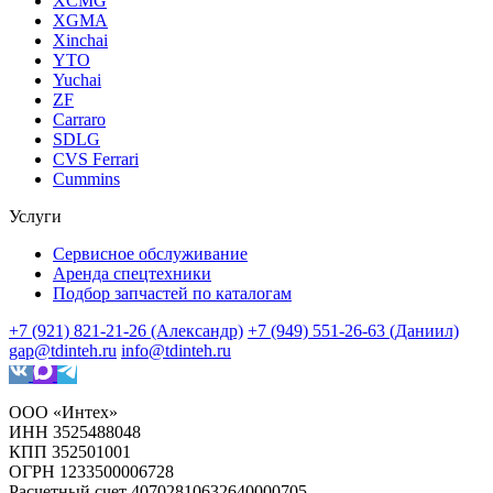
XCMG
XGMA
Xinchai
YTO
Yuchai
ZF
Carraro
SDLG
CVS Ferrari
Cummins
Услуги
Сервисное обслуживание
Аренда спецтехники
Подбор запчастей по каталогам
+7 (921) 821-21-26 (Александр)
+7 (949) 551-26-63 (Даниил)
gap@tdinteh.ru
info@tdinteh.ru
ООО «Интех»
ИНН 3525488048
КПП 352501001
ОГРН 1233500006728
Расчетный счет 40702810632640000705