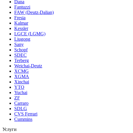
Dana
Fantuzzi
FAW (Deutz-Dalian)
Fresia
Kalmar
Kessler
LGCE (LGMG)
Liugong
Sany
Schopf
SDEC
Terberg
Weichai-Deutz
XCMG
XGMA
Xinchai
YTO
Yuchai
ZF
Carraro
SDLG
CVS Ferrari
Cummins
Услуги