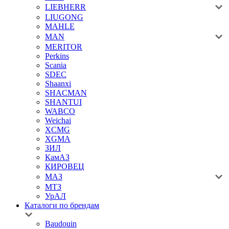
LIEBHERR
LIUGONG
MAHLE
MAN
MERITOR
Perkins
Scania
SDEC
Shaanxi
SHACMAN
SHANTUI
WABCO
Weichai
XCMG
XGMA
ЗИЛ
КамАЗ
КИРОВЕЦ
МАЗ
МТЗ
УрАЛ
Каталоги по брендам
Baudouin