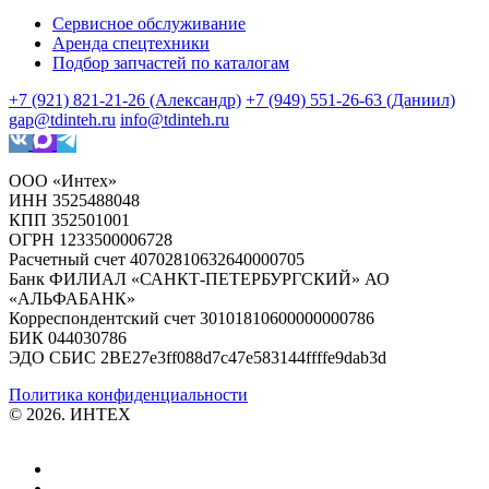
Сервисное обслуживание
Аренда спецтехники
Подбор запчастей по каталогам
+7 (921) 821-21-26 (Александр)
+7 (949) 551-26-63 (Даниил)
gap@tdinteh.ru
info@tdinteh.ru
ООО «Интех»
ИНН 3525488048
КПП 352501001
ОГРН 1233500006728
Расчетный счет 40702810632640000705
Банк ФИЛИАЛ «САНКТ-ПЕТЕРБУРГСКИЙ» АО
«АЛЬФАБАНК»
Корреспондентский счет 30101810600000000786
БИК 044030786
ЭДО СБИС 2BE27e3ff088d7c47e583144ffffe9dab3d
Политика конфиденциальности
© 2026. ИНТЕХ