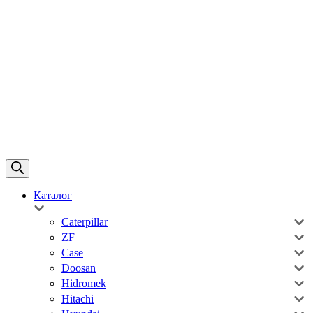
Каталог
Caterpillar
ZF
Case
Doosan
Hidromek
Hitachi