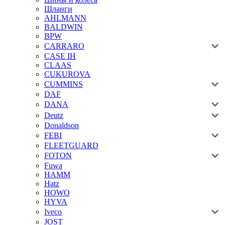
Шланги
AHLMANN
BALDWIN
BPW
CARRARO
CASE IH
CLAAS
CUKUROVA
CUMMINS
DAF
DANA
Deutz
Donaldson
FEBI
FLEETGUARD
FOTON
Fuwa
HAMM
Hatz
HOWO
HYVA
Iveco
JOST