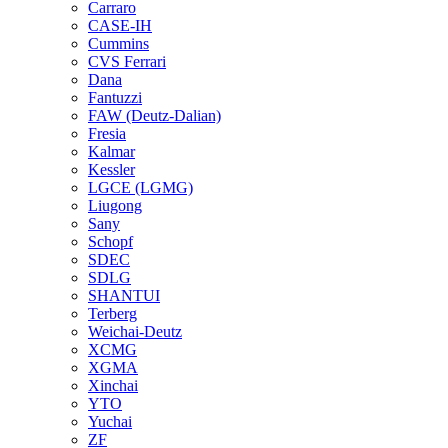
Carraro
CASE-IH
Cummins
CVS Ferrari
Dana
Fantuzzi
FAW (Deutz-Dalian)
Fresia
Kalmar
Kessler
LGCE (LGMG)
Liugong
Sany
Schopf
SDEC
SDLG
SHANTUI
Terberg
Weichai-Deutz
XCMG
XGMA
Xinchai
YTO
Yuchai
ZF