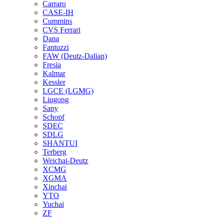
Carraro
CASE-IH
Cummins
CVS Ferrari
Dana
Fantuzzi
FAW (Deutz-Dalian)
Fresia
Kalmar
Kessler
LGCE (LGMG)
Liugong
Sany
Schopf
SDEC
SDLG
SHANTUI
Terberg
Weichai-Deutz
XCMG
XGMA
Xinchai
YTO
Yuchai
ZF