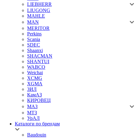
LIEBHERR
LIUGONG
MAHLE
MAN
MERITOR
Perkins
Scania
SDEC
Shaanxi
SHACMAN
SHANTUI
WABCO
Weichai
XCMG
XGMA
ЗИЛ
КамАЗ
КИРОВЕЦ
МАЗ
МТЗ
УрАЛ
Каталоги по брендам
Baudouin