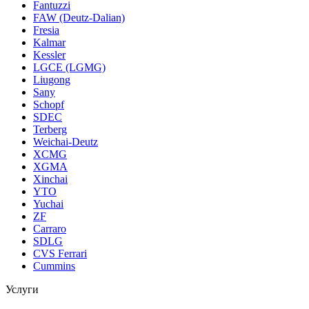
Fantuzzi
FAW (Deutz-Dalian)
Fresia
Kalmar
Kessler
LGCE (LGMG)
Liugong
Sany
Schopf
SDEC
Terberg
Weichai-Deutz
XCMG
XGMA
Xinchai
YTO
Yuchai
ZF
Carraro
SDLG
CVS Ferrari
Cummins
Услуги