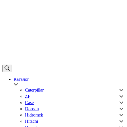
Каталог
Caterpillar
ZF
Case
Doosan
Hidromek
Hitachi