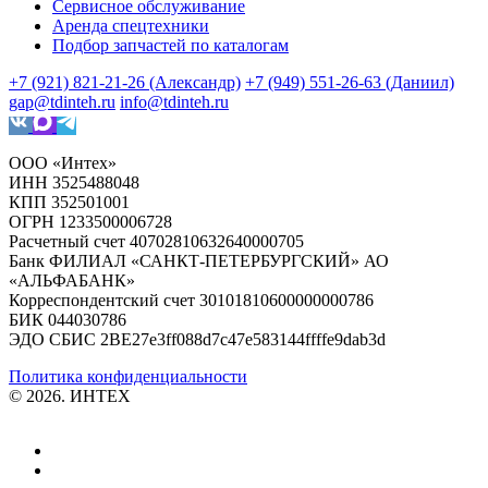
Сервисное обслуживание
Аренда спецтехники
Подбор запчастей по каталогам
+7 (921) 821-21-26 (Александр)
+7 (949) 551-26-63 (Даниил)
gap@tdinteh.ru
info@tdinteh.ru
ООО «Интех»
ИНН 3525488048
КПП 352501001
ОГРН 1233500006728
Расчетный счет 40702810632640000705
Банк ФИЛИАЛ «САНКТ-ПЕТЕРБУРГСКИЙ» АО
«АЛЬФАБАНК»
Корреспондентский счет 30101810600000000786
БИК 044030786
ЭДО СБИС 2BE27e3ff088d7c47e583144ffffe9dab3d
Политика конфиденциальности
© 2026. ИНТЕХ