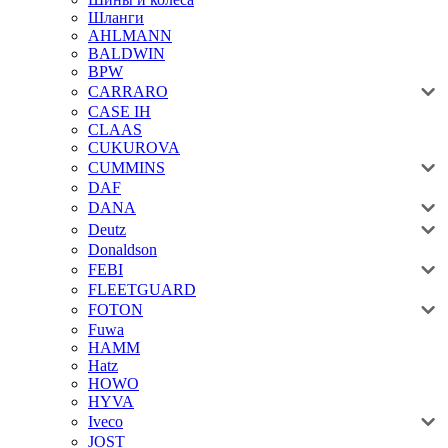
Шланги
AHLMANN
BALDWIN
BPW
CARRARO
CASE IH
CLAAS
CUKUROVA
CUMMINS
DAF
DANA
Deutz
Donaldson
FEBI
FLEETGUARD
FOTON
Fuwa
HAMM
Hatz
HOWO
HYVA
Iveco
JOST