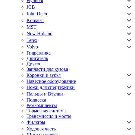
Hyundai
JCB
John Deere
Komatsu
MST
New Holland
Terex
Volvo
Гидравлика
Двигатель
Другое
Запчасти для кузова
Коронки и зубья
Навесное оборудование
Ножи для спецтехники
Пальцы и Втулки
Подвеска
Ремкомплекты
Тормозная система
Трансмиссия и мосты
Фильтры
Ходовая часть
Шины и колеса