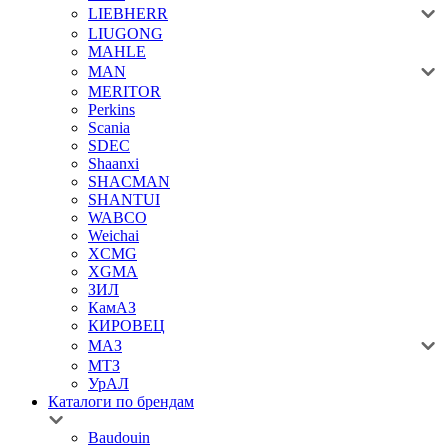
LIEBHERR
LIUGONG
MAHLE
MAN
MERITOR
Perkins
Scania
SDEC
Shaanxi
SHACMAN
SHANTUI
WABCO
Weichai
XCMG
XGMA
ЗИЛ
КамАЗ
КИРОВЕЦ
МАЗ
МТЗ
УрАЛ
Каталоги по брендам
Baudouin