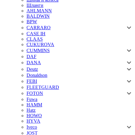
Шланги
AHLMANN
BALDWIN
BPW
CARRARO
CASE IH
CLAAS
CUKUROVA
CUMMINS
DAF
DANA
Deutz
Donaldson
FEBI
FLEETGUARD
FOTON
Fuwa
HAMM
Hatz
HOWO
HYVA
Iveco
JOST