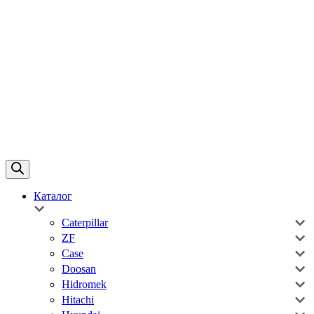
Каталог
Caterpillar
ZF
Case
Doosan
Hidromek
Hitachi