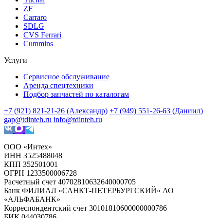
ZF
Carraro
SDLG
CVS Ferrari
Cummins
Услуги
Сервисное обслуживание
Аренда спецтехники
Подбор запчастей по каталогам
+7 (921) 821-21-26 (Александр)
+7 (949) 551-26-63 (Даниил)
gap@tdinteh.ru
info@tdinteh.ru
ООО «Интех»
ИНН 3525488048
КПП 352501001
ОГРН 1233500006728
Расчетный счет 40702810632640000705
Банк ФИЛИАЛ «САНКТ-ПЕТЕРБУРГСКИЙ» АО
«АЛЬФАБАНК»
Корреспондентский счет 30101810600000000786
БИК 044030786