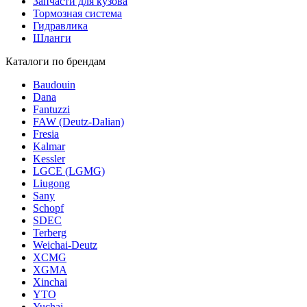
Запчасти для кузова
Тормозная система
Гидравлика
Шланги
Каталоги по брендам
Baudouin
Dana
Fantuzzi
FAW (Deutz-Dalian)
Fresia
Kalmar
Kessler
LGCE (LGMG)
Liugong
Sany
Schopf
SDEC
Terberg
Weichai-Deutz
XCMG
XGMA
Xinchai
YTO
Yuchai