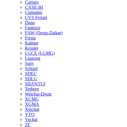
Carraro
CASE-IH
Cummins
CVS Ferrari
Dana
Fantuzzi
FAW (Deutz-Dalian)
Fresia
Kalmar
Kessler
LGCE (LGMG)
Liugong
Sany
Schopf
SDEC
SDLG
SHANTUI
Terberg
Weichai-Deutz
XCMG
XGMA
Xinchai
YTO
Yuchai
ZF