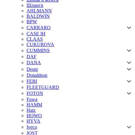
Шланги
AHLMANN
BALDWIN
BPW
CARRARO
CASE IH
CLAAS
CUKUROVA
CUMMINS
DAF
DANA
Deutz
Donaldson
FEBI
FLEETGUARD
FOTON
Fuwa
HAMM
Hatz
HOWO
HYVA
Iveco
JOST