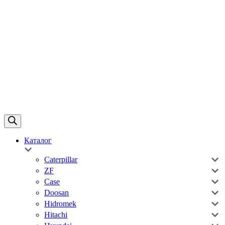
Каталог
Caterpillar
ZF
Case
Doosan
Hidromek
Hitachi