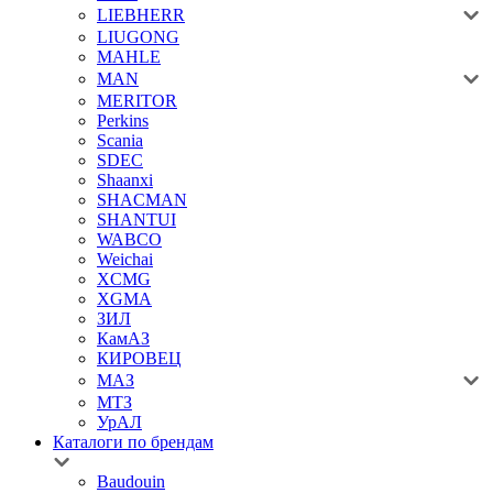
LIEBHERR
LIUGONG
MAHLE
MAN
MERITOR
Perkins
Scania
SDEC
Shaanxi
SHACMAN
SHANTUI
WABCO
Weichai
XCMG
XGMA
ЗИЛ
КамАЗ
КИРОВЕЦ
МАЗ
МТЗ
УрАЛ
Каталоги по брендам
Baudouin