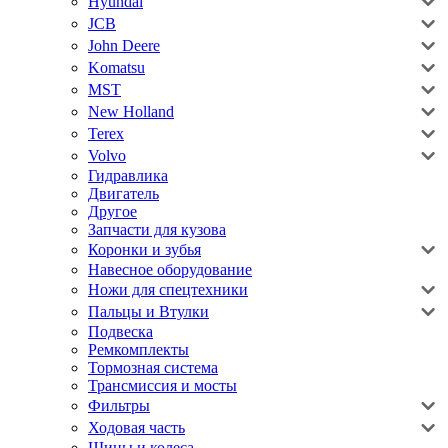
Hyundai
JCB
John Deere
Komatsu
MST
New Holland
Terex
Volvo
Гидравлика
Двигатель
Другое
Запчасти для кузова
Коронки и зубья
Навесное оборудование
Ножи для спецтехники
Пальцы и Втулки
Подвеска
Ремкомплекты
Тормозная система
Трансмиссия и мосты
Фильтры
Ходовая часть
Шины и колеса