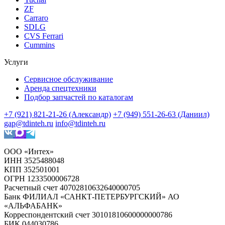
ZF
Carraro
SDLG
CVS Ferrari
Cummins
Услуги
Сервисное обслуживание
Аренда спецтехники
Подбор запчастей по каталогам
+7 (921) 821-21-26 (Александр)
+7 (949) 551-26-63 (Даниил)
gap@tdinteh.ru
info@tdinteh.ru
ООО «Интех»
ИНН 3525488048
КПП 352501001
ОГРН 1233500006728
Расчетный счет 40702810632640000705
Банк ФИЛИАЛ «САНКТ-ПЕТЕРБУРГСКИЙ» АО
«АЛЬФАБАНК»
Корреспондентский счет 30101810600000000786
БИК 044030786