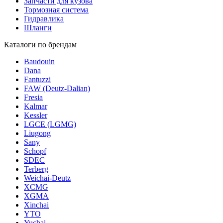
Запчасти для кузова
Тормозная система
Гидравлика
Шланги
Каталоги по брендам
Baudouin
Dana
Fantuzzi
FAW (Deutz-Dalian)
Fresia
Kalmar
Kessler
LGCE (LGMG)
Liugong
Sany
Schopf
SDEC
Terberg
Weichai-Deutz
XCMG
XGMA
Xinchai
YTO
Yuchai