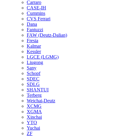
Carraro
CASE-IH
Cummins
CVS Ferrari
Dana
Fantuzzi
FAW (Deutz-Dalian)
Fresia
Kalmar
Kessler
LGCE (LGMG)
Liugong
Sany
Schopf
SDEC
SDLG
SHANTUI
Terberg
Weichai-Deutz
XCMG
XGMA
Xinchai
YTO
Yuchai
ZF