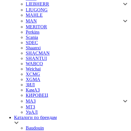
LIEBHERR
LIUGONG
MAHLE
MAN
MERITOR
Perkins
Scania
SDEC
Shaanxi
SHACMAN
SHANTUI
WABCO
Weichai
XCMG
XGMA
ЗИЛ
КамАЗ
КИРОВЕЦ
МАЗ
МТЗ
УрАЛ
Каталоги по брендам
Baudouin