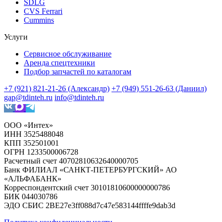
SDLG
CVS Ferrari
Cummins
Услуги
Сервисное обслуживание
Аренда спецтехники
Подбор запчастей по каталогам
+7 (921) 821-21-26 (Александр)
+7 (949) 551-26-63 (Даниил)
gap@tdinteh.ru
info@tdinteh.ru
ООО «Интех»
ИНН 3525488048
КПП 352501001
ОГРН 1233500006728
Расчетный счет 40702810632640000705
Банк ФИЛИАЛ «САНКТ-ПЕТЕРБУРГСКИЙ» АО
«АЛЬФАБАНК»
Корреспондентский счет 30101810600000000786
БИК 044030786
ЭДО СБИС 2BE27e3ff088d7c47e583144ffffe9dab3d