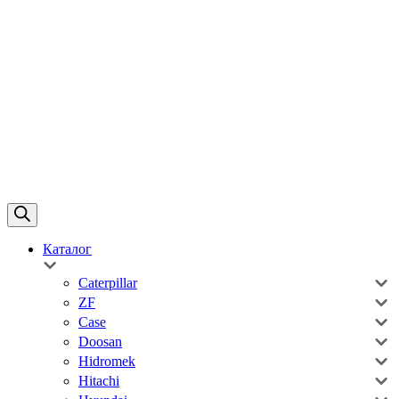
Каталог
Caterpillar
ZF
Case
Doosan
Hidromek
Hitachi