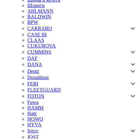
Шланги
AHLMANN
BALDWIN
BPW
CARRARO
CASE IH
CLAAS
CUKUROVA
CUMMINS
DAF
DANA
Deutz
Donaldson
FEBI
FLEETGUARD
FOTON
Fuwa
HAMM
Hatz
HOWO
HYVA
Iveco
JOST