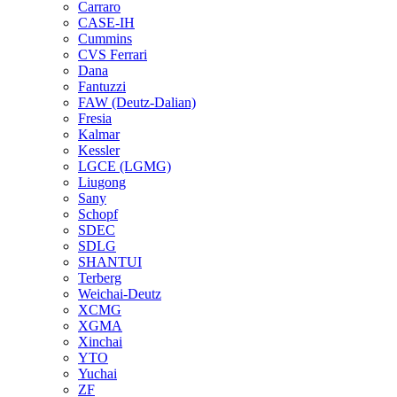
Carraro
CASE-IH
Cummins
CVS Ferrari
Dana
Fantuzzi
FAW (Deutz-Dalian)
Fresia
Kalmar
Kessler
LGCE (LGMG)
Liugong
Sany
Schopf
SDEC
SDLG
SHANTUI
Terberg
Weichai-Deutz
XCMG
XGMA
Xinchai
YTO
Yuchai
ZF