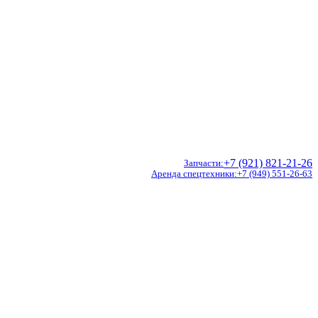
+7 (921) 821-21-26
Запчасти
Аренда спецтехники
+7 (949) 551-26-63
Doosan
Hidromek
CVS Ferrari