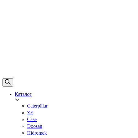
Каталог
Caterpillar
ZF
Case
Doosan
Hidromek