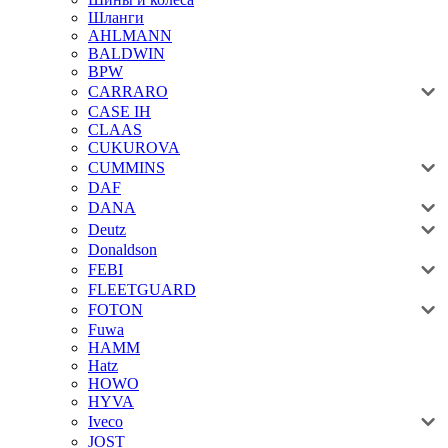
Шланги
AHLMANN
BALDWIN
BPW
CARRARO
CASE IH
CLAAS
CUKUROVA
CUMMINS
DAF
DANA
Deutz
Donaldson
FEBI
FLEETGUARD
FOTON
Fuwa
HAMM
Hatz
HOWO
HYVA
Iveco
JOST