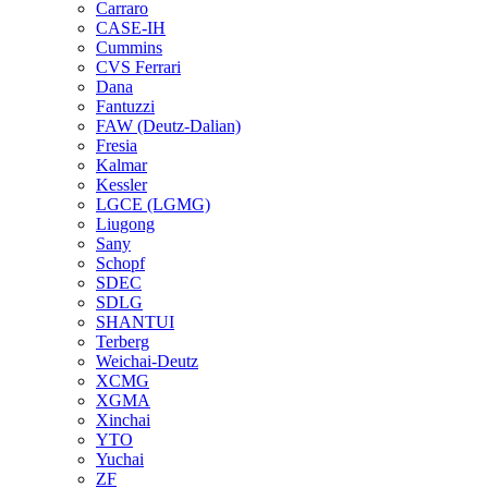
Carraro
CASE-IH
Cummins
CVS Ferrari
Dana
Fantuzzi
FAW (Deutz-Dalian)
Fresia
Kalmar
Kessler
LGCE (LGMG)
Liugong
Sany
Schopf
SDEC
SDLG
SHANTUI
Terberg
Weichai-Deutz
XCMG
XGMA
Xinchai
YTO
Yuchai
ZF