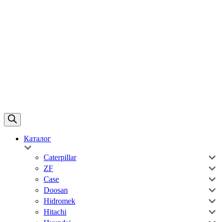
Каталог
Caterpillar
ZF
Case
Doosan
Hidromek
Hitachi