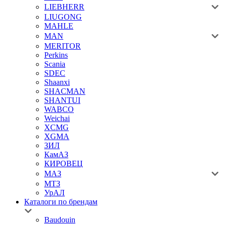
LIEBHERR
LIUGONG
MAHLE
MAN
MERITOR
Perkins
Scania
SDEC
Shaanxi
SHACMAN
SHANTUI
WABCO
Weichai
XCMG
XGMA
ЗИЛ
КамАЗ
КИРОВЕЦ
МАЗ
МТЗ
УрАЛ
Каталоги по брендам
Baudouin