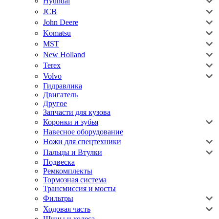
Hyundai
JCB
John Deere
Komatsu
MST
New Holland
Terex
Volvo
Гидравлика
Двигатель
Другое
Запчасти для кузова
Коронки и зубья
Навесное оборудование
Ножи для спецтехники
Пальцы и Втулки
Подвеска
Ремкомплекты
Тормозная система
Трансмиссия и мосты
Фильтры
Ходовая часть
Шины и колеса