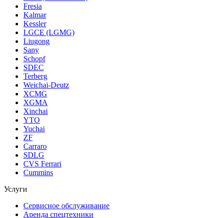
Fresia
Kalmar
Kessler
LGCE (LGMG)
Liugong
Sany
Schopf
SDEC
Terberg
Weichai-Deutz
XCMG
XGMA
Xinchai
YTO
Yuchai
ZF
Carraro
SDLG
CVS Ferrari
Cummins
Услуги
Сервисное обслуживание
Аренда спецтехники