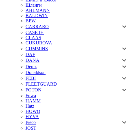
Шланги
AHLMANN
BALDWIN
BPW
CARRARO
CASE IH
CLAAS
CUKUROVA
CUMMINS
DAF
DANA
Deutz
Donaldson
FEBI
FLEETGUARD
FOTON
Fuwa
HAMM
Hatz
HOWO
HYVA
Iveco
JOST