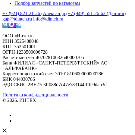
Подбор запчастей по каталогам
+7 (921) 821-21-26 (Александр)
+7 (949) 551-26-63 (Даниил)
gap@tdinteh.ru
info@tdinteh.ru
ООО «Интех»
ИНН 3525488048
КПП 352501001
ОГРН 1233500006728
Расчетный счет 40702810632640000705
Банк ФИЛИАЛ «САНКТ-ПЕТЕРБУРГСКИЙ» АО
«АЛЬФАБАНК»
Корреспондентский счет 30101810600000000786
БИК 044030786
ЭДО СБИС 2BE27e3ff088d7c47e583144ffffe9dab3d
Политика конфиденциальности
© 2026. ИНТЕХ