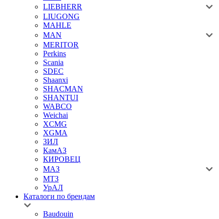
LIEBHERR
LIUGONG
MAHLE
MAN
MERITOR
Perkins
Scania
SDEC
Shaanxi
SHACMAN
SHANTUI
WABCO
Weichai
XCMG
XGMA
ЗИЛ
КамАЗ
КИРОВЕЦ
МАЗ
МТЗ
УрАЛ
Каталоги по брендам
Baudouin