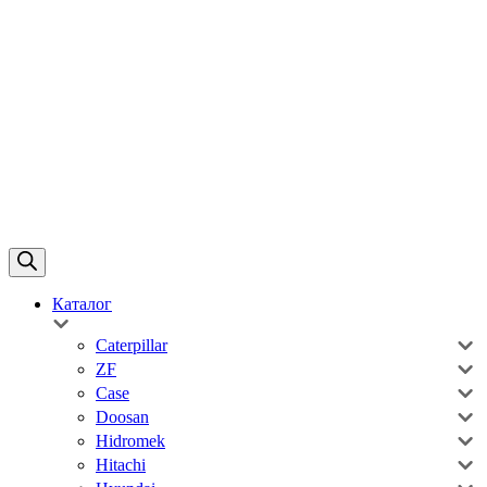
Каталог
Caterpillar
ZF
Case
Doosan
Hidromek
Hitachi