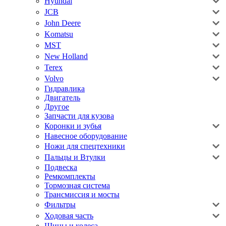
Hyundai
JCB
John Deere
Komatsu
MST
New Holland
Terex
Volvo
Гидравлика
Двигатель
Другое
Запчасти для кузова
Коронки и зубья
Навесное оборудование
Ножи для спецтехники
Пальцы и Втулки
Подвеска
Ремкомплекты
Тормозная система
Трансмиссия и мосты
Фильтры
Ходовая часть
Шины и колеса