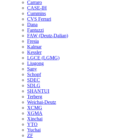
Carraro
CASE-IH
Cummins
CVS Ferrari
Dana
Fantuzzi
FAW (Deutz-Dalian)
Fresia
Kalmar
Kessler
LGCE (LGMG)
Liugong
Sany
Schopf
SDEC
SDLG
SHANTUI
Terberg
Weichai-Deutz
XCMG
XGMA
Xinchai
YTO
Yuchai
ZF