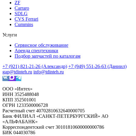
ZF
Carraro
SDLG
CVS Ferrari
Cummins
Услуги
Сервисное обслуживание
Аренда спецтехники
Подбор запчастей по каталогам
+7 (921) 821-21-26 (Александр)
+7 (949) 551-26-63 (Даниил)
gap@tdinteh.ru
info@tdinteh.ru
ООО «Интех»
ИНН 3525488048
КПП 352501001
ОГРН 1233500006728
Расчетный счет 40702810632640000705
Банк ФИЛИАЛ «САНКТ-ПЕТЕРБУРГСКИЙ» АО
«АЛЬФАБАНК»
Корреспондентский счет 30101810600000000786
БИК 044030786