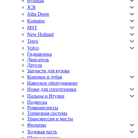
Hyundai
JCB
John Deere
Komatsu
MST
New Holland
Terex
Volvo
Гидравлика
Двигатель
Другое
Запчасти для кузова
Коронки и зубья
Навесное оборудование
Ножи для спецтехники
Пальцы и Втулки
Подвеска
Ремкомплекты
Тормозная система
Трансмиссия и мосты
Фильтры
Ходовая часть
Шины и колеса