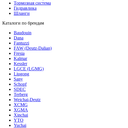
Тормозная система
Гидравлика
Шланги
Каталоги по брендам
Baudouin
Dana
Fantuzzi
FAW (Deutz-Dalian)
Fresia
Kalmar
Kessler
LGCE (LGMG)
Liugong
Sany
Schopf
SDEC
Terberg
Weichai-Deutz
XCMG
XGMA
Xinchai
YTO
Yuchai