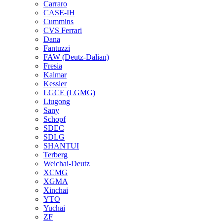
Carraro
CASE-IH
Cummins
CVS Ferrari
Dana
Fantuzzi
FAW (Deutz-Dalian)
Fresia
Kalmar
Kessler
LGCE (LGMG)
Liugong
Sany
Schopf
SDEC
SDLG
SHANTUI
Terberg
Weichai-Deutz
XCMG
XGMA
Xinchai
YTO
Yuchai
ZF