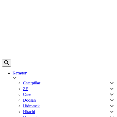
Каталог
Caterpillar
ZF
Case
Doosan
Hidromek
Hitachi