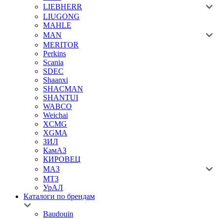
LIEBHERR
LIUGONG
MAHLE
MAN
MERITOR
Perkins
Scania
SDEC
Shaanxi
SHACMAN
SHANTUI
WABCO
Weichai
XCMG
XGMA
ЗИЛ
КамАЗ
КИРОВЕЦ
МАЗ
МТЗ
УрАЛ
Каталоги по брендам
Baudouin