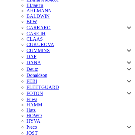
Шланги
AHLMANN
BALDWIN
BPW
CARRARO
CASE IH
CLAAS
CUKUROVA
CUMMINS
DAF
DANA
Deutz
Donaldson
FEBI
FLEETGUARD
FOTON
Fuwa
HAMM
Hatz
HOWO
HYVA
Iveco
JOST