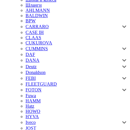
Шланги
AHLMANN
BALDWIN
BPW
CARRARO
CASE IH
CLAAS
CUKUROVA
CUMMINS
DAF
DANA
Deutz
Donaldson
FEBI
FLEETGUARD
FOTON
Fuwa
HAMM
Hatz
HOWO
HYVA
Iveco
JOST