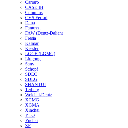
Carraro
CASE-IH
Cummins
CVS Ferrari
Dana
Fantuzzi
FAW (Deutz-Dalian)
Fresia
Kalmar
Kessler
LGCE (LGMG)
Liugong
Sany
Schopf
SDEC
SDLG
SHANTUI
Terberg
Weichai-Deutz
XCMG
XGMA
Xinchai
YTO
Yuchai
ZF