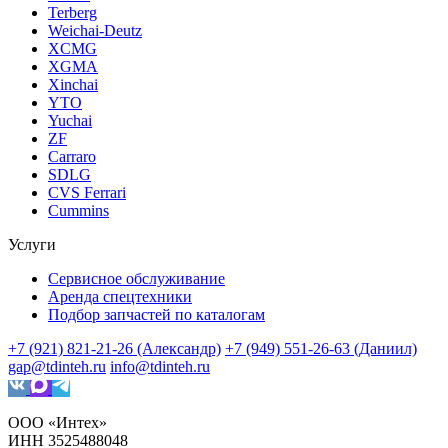
Terberg
Weichai-Deutz
XCMG
XGMA
Xinchai
YTO
Yuchai
ZF
Carraro
SDLG
CVS Ferrari
Cummins
Услуги
Сервисное обслуживание
Аренда спецтехники
Подбор запчастей по каталогам
+7 (921) 821-21-26 (Александр)
+7 (949) 551-26-63 (Даниил)
gap@tdinteh.ru
info@tdinteh.ru
ООО «Интех»
ИНН 3525488048