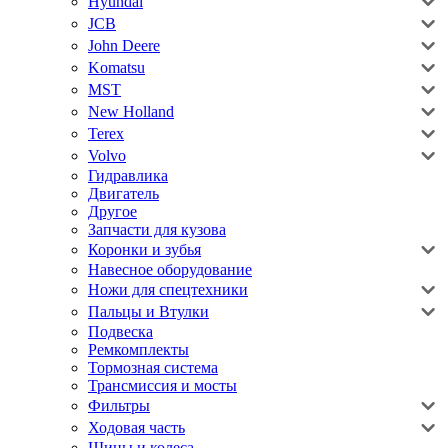
Hyundai
JCB
John Deere
Komatsu
MST
New Holland
Terex
Volvo
Гидравлика
Двигатель
Другое
Запчасти для кузова
Коронки и зубья
Навесное оборудование
Ножи для спецтехники
Пальцы и Втулки
Подвеска
Ремкомплекты
Тормозная система
Трансмиссия и мосты
Фильтры
Ходовая часть
Шины и колеса