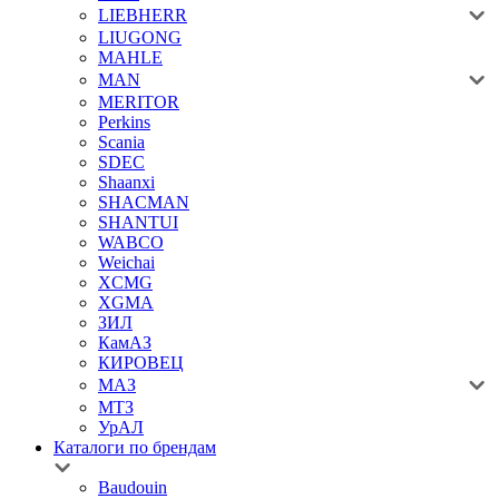
LIEBHERR
LIUGONG
MAHLE
MAN
MERITOR
Perkins
Scania
SDEC
Shaanxi
SHACMAN
SHANTUI
WABCO
Weichai
XCMG
XGMA
ЗИЛ
КамАЗ
КИРОВЕЦ
МАЗ
МТЗ
УрАЛ
Каталоги по брендам
Baudouin