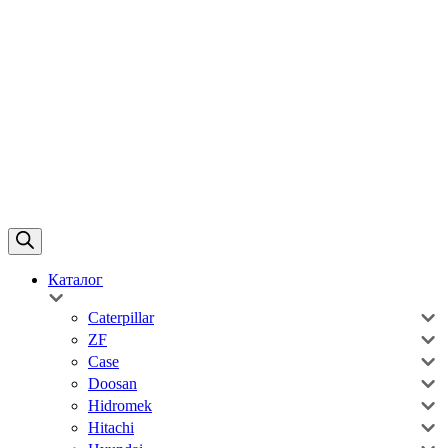
Каталог
Caterpillar
ZF
Case
Doosan
Hidromek
Hitachi