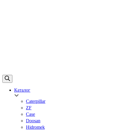
Каталог
Caterpillar
ZF
Case
Doosan
Hidromek