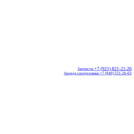
+7 (921) 821-21-26
Запчасти
Аренда спецтехники
+7 (949) 551-26-63
Doosan
Hidromek
CVS Ferrari