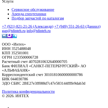
Услуги
Сервисное обслуживание
Аренда спецтехники
Подбор запчастей по каталогам
+7 (921) 821-21-26 (Александр)
+7 (949) 551-26-63 (Даниил)
gap@tdinteh.ru
info@tdinteh.ru
ООО «Интех»
ИНН 3525488048
КПП 352501001
ОГРН 1233500006728
Расчетный счет 40702810632640000705
Банк ФИЛИАЛ «САНКТ-ПЕТЕРБУРГСКИЙ» АО
«АЛЬФАБАНК»
Корреспондентский счет 30101810600000000786
БИК 044030786
ЭДО СБИС 2BE27e3ff088d7c47e583144ffffe9dab3d
Политика конфиденциальности
© 2026. ИНТЕХ