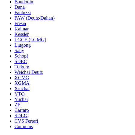
Baudouin
Dana
Fantuzzi
FAW (Deutz-Dalian)
Fresia
Kalmar
Kessler
LGCE (LGMG)
Liugong
Sany
Schopf
SDEC
Terberg
Weichai-Deutz
XCMG
XGMA
Xinchai
YTO
Yuchai
ZF
Carraro
SDLG
CVS Ferrari
Cummins