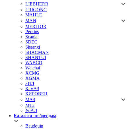
LIEBHERR
LIUGONG
MAHLE
MAN
MERITOR
Perkins
Scania
SDEC
Shaanxi
SHACMAN
SHANTUI
WABCO
Weichai
XCMG
XGMA
ЗИЛ
КамАЗ
КИРОВЕЦ
МАЗ
МТЗ
УрАЛ
Каталоги по брендам
Baudouin