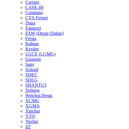
Carraro
CASE-IH
Cummins
CVS Ferrari
Dana
Fantuzzi
FAW (Deutz-Dalian)
Fresia
Kalmar
Kessler
LGCE (LGMG)
Liugong
Sany
Schopf
SDEC
SDLG
SHANTUI
Terberg
Weichai-Deutz
XCMG
XGMA
Xinchai
YTO
Yuchai
ZF