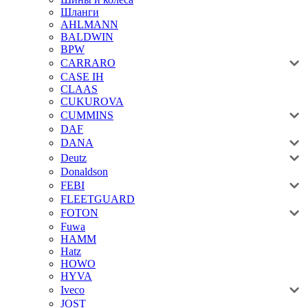
Шланги
AHLMANN
BALDWIN
BPW
CARRARO
CASE IH
CLAAS
CUKUROVA
CUMMINS
DAF
DANA
Deutz
Donaldson
FEBI
FLEETGUARD
FOTON
Fuwa
HAMM
Hatz
HOWO
HYVA
Iveco
JOST