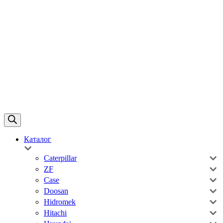
Каталог
Caterpillar
ZF
Case
Doosan
Hidromek
Hitachi