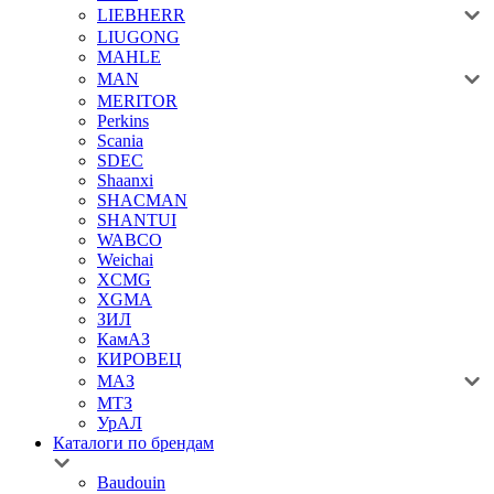
LIEBHERR
LIUGONG
MAHLE
MAN
MERITOR
Perkins
Scania
SDEC
Shaanxi
SHACMAN
SHANTUI
WABCO
Weichai
XCMG
XGMA
ЗИЛ
КамАЗ
КИРОВЕЦ
МАЗ
МТЗ
УрАЛ
Каталоги по брендам
Baudouin