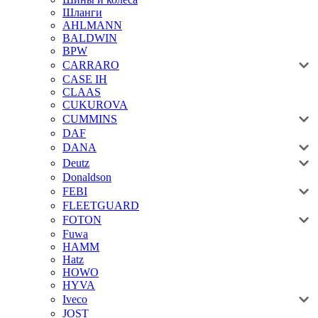
Шланги
AHLMANN
BALDWIN
BPW
CARRARO
CASE IH
CLAAS
CUKUROVA
CUMMINS
DAF
DANA
Deutz
Donaldson
FEBI
FLEETGUARD
FOTON
Fuwa
HAMM
Hatz
HOWO
HYVA
Iveco
JOST