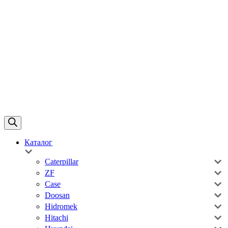
Каталог
Caterpillar
ZF
Case
Doosan
Hidromek
Hitachi