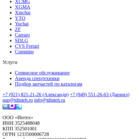
XCMG
XGMA
Xinchai
YTO
Yuchai
ZF
Carraro
SDLG
CVS Ferrari
Cummins
Услуги
Сервисное обслуживание
Аренда спецтехники
Подбор запчастей по каталогам
+7 (921) 821-21-26 (Александр)
+7 (949) 551-26-63 (Даниил)
gap@tdinteh.ru
info@tdinteh.ru
ООО «Интех»
ИНН 3525488048
КПП 352501001
ОГРН 1233500006728