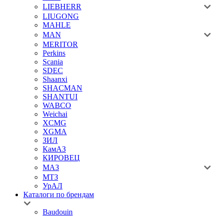
LIEBHERR
LIUGONG
MAHLE
MAN
MERITOR
Perkins
Scania
SDEC
Shaanxi
SHACMAN
SHANTUI
WABCO
Weichai
XCMG
XGMA
ЗИЛ
КамАЗ
КИРОВЕЦ
МАЗ
МТЗ
УрАЛ
Каталоги по брендам
Baudouin