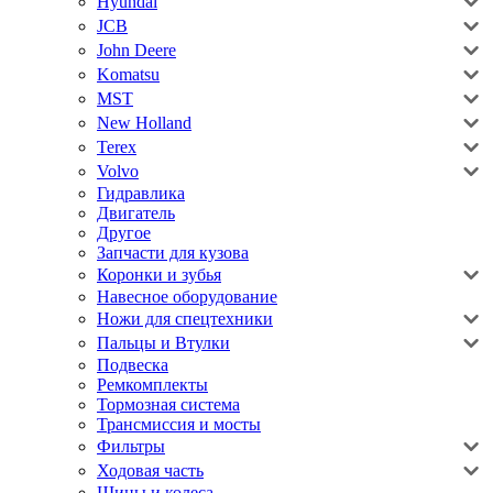
Hyundai
JCB
John Deere
Komatsu
MST
New Holland
Terex
Volvo
Гидравлика
Двигатель
Другое
Запчасти для кузова
Коронки и зубья
Навесное оборудование
Ножи для спецтехники
Пальцы и Втулки
Подвеска
Ремкомплекты
Тормозная система
Трансмиссия и мосты
Фильтры
Ходовая часть
Шины и колеса