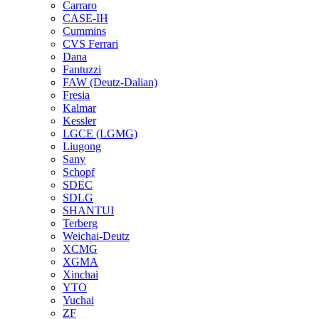
Carraro
CASE-IH
Cummins
CVS Ferrari
Dana
Fantuzzi
FAW (Deutz-Dalian)
Fresia
Kalmar
Kessler
LGCE (LGMG)
Liugong
Sany
Schopf
SDEC
SDLG
SHANTUI
Terberg
Weichai-Deutz
XCMG
XGMA
Xinchai
YTO
Yuchai
ZF