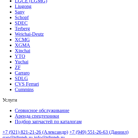
LGCE (LGMG)
Liugong
Sany
Schopf
SDEC
Terberg
Weichai-Deutz
XCMG
XGMA
Xinchai
YTO
Yuchai
ZF
Carraro
SDLG
CVS Ferrari
Cummins
Услуги
Сервисное обслуживание
Аренда спецтехники
Подбор запчастей по каталогам
+7 (921) 821-21-26 (Александр)
+7 (949) 551-26-63 (Даниил)
gap@tdinteh.ru
info@tdinteh.ru