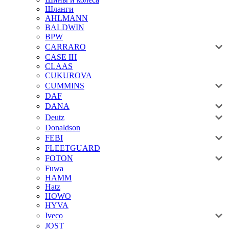
Шланги
AHLMANN
BALDWIN
BPW
CARRARO
CASE IH
CLAAS
CUKUROVA
CUMMINS
DAF
DANA
Deutz
Donaldson
FEBI
FLEETGUARD
FOTON
Fuwa
HAMM
Hatz
HOWO
HYVA
Iveco
JOST