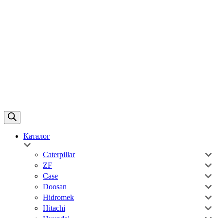
Каталог
Caterpillar
ZF
Case
Doosan
Hidromek
Hitachi