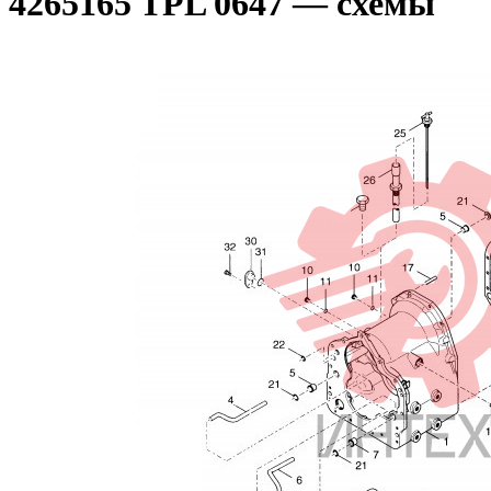
4265165 TPL 0647 — схемы