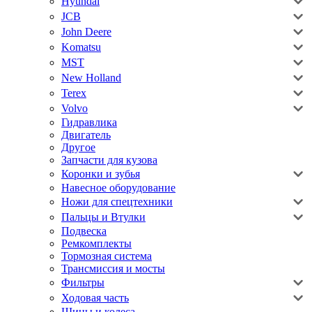
Hyundai
JCB
John Deere
Komatsu
MST
New Holland
Terex
Volvo
Гидравлика
Двигатель
Другое
Запчасти для кузова
Коронки и зубья
Навесное оборудование
Ножи для спецтехники
Пальцы и Втулки
Подвеска
Ремкомплекты
Тормозная система
Трансмиссия и мосты
Фильтры
Ходовая часть
Шины и колеса