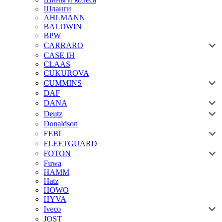
Шланги
AHLMANN
BALDWIN
BPW
CARRARO
CASE IH
CLAAS
CUKUROVA
CUMMINS
DAF
DANA
Deutz
Donaldson
FEBI
FLEETGUARD
FOTON
Fuwa
HAMM
Hatz
HOWO
HYVA
Iveco
JOST