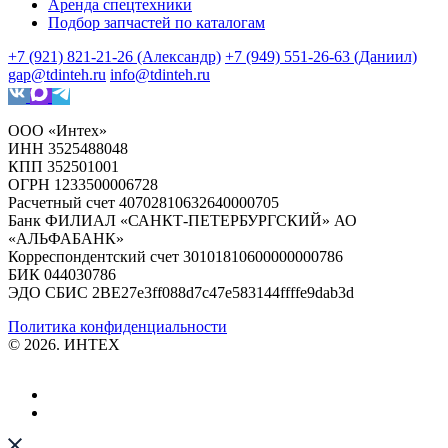
Аренда спецтехники
Подбор запчастей по каталогам
+7 (921) 821-21-26 (Александр)
+7 (949) 551-26-63 (Даниил)
gap@tdinteh.ru
info@tdinteh.ru
ООО «Интех»
ИНН 3525488048
КПП 352501001
ОГРН 1233500006728
Расчетный счет 40702810632640000705
Банк ФИЛИАЛ «САНКТ-ПЕТЕРБУРГСКИЙ» АО
«АЛЬФАБАНК»
Корреспондентский счет 30101810600000000786
БИК 044030786
ЭДО СБИС 2BE27e3ff088d7c47e583144ffffe9dab3d
Политика конфиденциальности
© 2026. ИНТЕХ