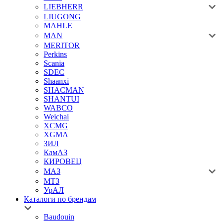
LIEBHERR
LIUGONG
MAHLE
MAN
MERITOR
Perkins
Scania
SDEC
Shaanxi
SHACMAN
SHANTUI
WABCO
Weichai
XCMG
XGMA
ЗИЛ
КамАЗ
КИРОВЕЦ
МАЗ
МТЗ
УрАЛ
Каталоги по брендам
Baudouin