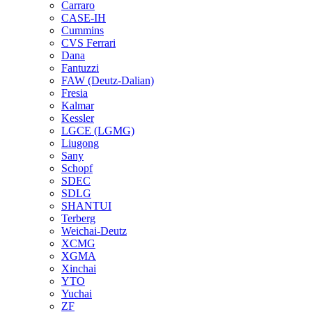
Carraro
CASE-IH
Cummins
CVS Ferrari
Dana
Fantuzzi
FAW (Deutz-Dalian)
Fresia
Kalmar
Kessler
LGCE (LGMG)
Liugong
Sany
Schopf
SDEC
SDLG
SHANTUI
Terberg
Weichai-Deutz
XCMG
XGMA
Xinchai
YTO
Yuchai
ZF