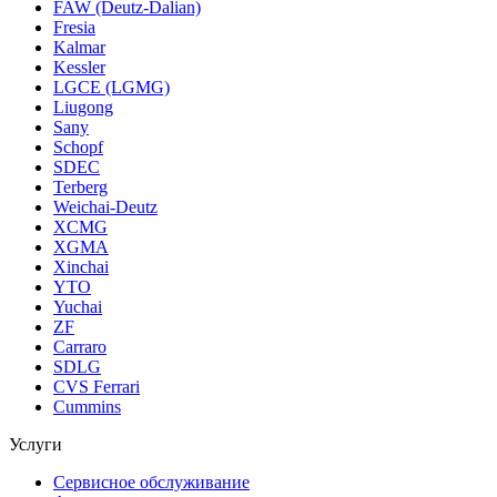
FAW (Deutz-Dalian)
Fresia
Kalmar
Kessler
LGCE (LGMG)
Liugong
Sany
Schopf
SDEC
Terberg
Weichai-Deutz
XCMG
XGMA
Xinchai
YTO
Yuchai
ZF
Carraro
SDLG
CVS Ferrari
Cummins
Услуги
Сервисное обслуживание