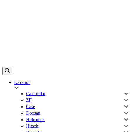
Каталог
Caterpillar
ZF
Case
Doosan
Hidromek
Hitachi