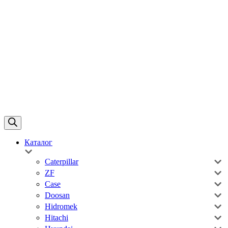
Каталог
Caterpillar
ZF
Case
Doosan
Hidromek
Hitachi