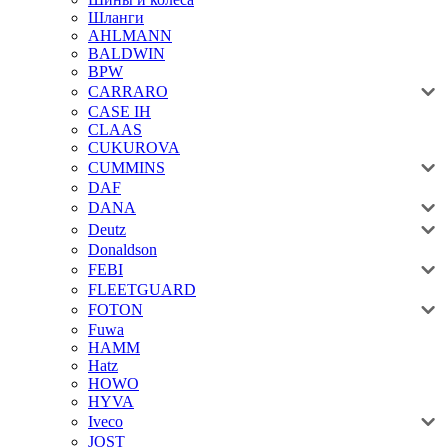
Шланги
AHLMANN
BALDWIN
BPW
CARRARO
CASE IH
CLAAS
CUKUROVA
CUMMINS
DAF
DANA
Deutz
Donaldson
FEBI
FLEETGUARD
FOTON
Fuwa
HAMM
Hatz
HOWO
HYVA
Iveco
JOST