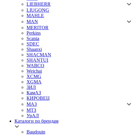
LIEBHERR
LIUGONG
MAHLE
MAN
MERITOR
Perkins
Scania
SDEC
Shaanxi
SHACMAN
SHANTUI
WABCO
Weichai
XCMG
XGMA
ЗИЛ
КамАЗ
КИРОВЕЦ
МАЗ
МТЗ
УрАЛ
Каталоги по брендам
Baudouin