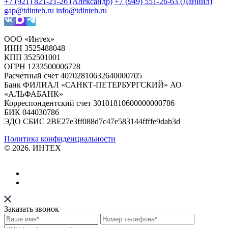
+7 (921) 821-21-26 (Александр)
+7 (949) 551-26-63 (Даниил)
gap@tdinteh.ru
info@tdinteh.ru
ООО «Интех»
ИНН 3525488048
КПП 352501001
ОГРН 1233500006728
Расчетный счет 40702810632640000705
Банк ФИЛИАЛ «САНКТ-ПЕТЕРБУРГСКИЙ» АО
«АЛЬФАБАНК»
Корреспондентский счет 30101810600000000786
БИК 044030786
ЭДО СБИС 2BE27e3ff088d7c47e583144ffffe9dab3d
Политика конфиденциальности
© 2026. ИНТЕХ
Заказать звонок