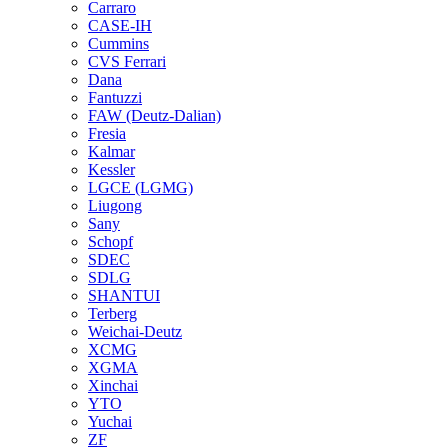
Carraro
CASE-IH
Cummins
CVS Ferrari
Dana
Fantuzzi
FAW (Deutz-Dalian)
Fresia
Kalmar
Kessler
LGCE (LGMG)
Liugong
Sany
Schopf
SDEC
SDLG
SHANTUI
Terberg
Weichai-Deutz
XCMG
XGMA
Xinchai
YTO
Yuchai
ZF