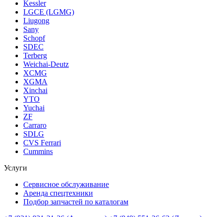
Kessler
LGCE (LGMG)
Liugong
Sany
Schopf
SDEC
Terberg
Weichai-Deutz
XCMG
XGMA
Xinchai
YTO
Yuchai
ZF
Carraro
SDLG
CVS Ferrari
Cummins
Услуги
Сервисное обслуживание
Аренда спецтехники
Подбор запчастей по каталогам