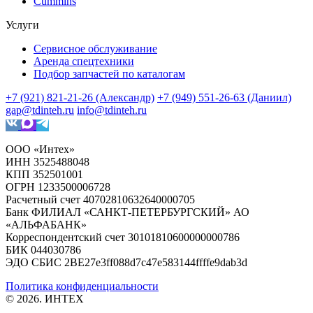
Cummins
Услуги
Сервисное обслуживание
Аренда спецтехники
Подбор запчастей по каталогам
+7 (921) 821-21-26 (Александр)
+7 (949) 551-26-63 (Даниил)
gap@tdinteh.ru
info@tdinteh.ru
ООО «Интех»
ИНН 3525488048
КПП 352501001
ОГРН 1233500006728
Расчетный счет 40702810632640000705
Банк ФИЛИАЛ «САНКТ-ПЕТЕРБУРГСКИЙ» АО
«АЛЬФАБАНК»
Корреспондентский счет 30101810600000000786
БИК 044030786
ЭДО СБИС 2BE27e3ff088d7c47e583144ffffe9dab3d
Политика конфиденциальности
© 2026. ИНТЕХ