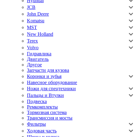
Hyundai
JCB
John Deere
Komatsu
MST
New Holland
Terex
Volvo
Гидравлика
Двигатель
Другое
Запчасти для кузова
Коронки и зубья
Навесное оборудование
Ножи для спецтехники
Пальцы и Втулки
Подвеска
Ремкомплекты
Тормозная система
Трансмиссия и мосты
Фильтры
Ходовая часть
Шины и колеса