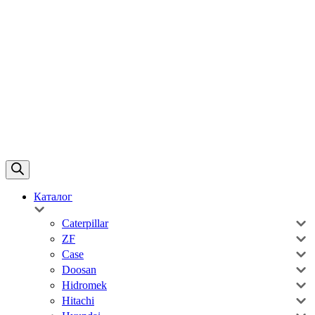
Каталог
Caterpillar
ZF
Case
Doosan
Hidromek
Hitachi