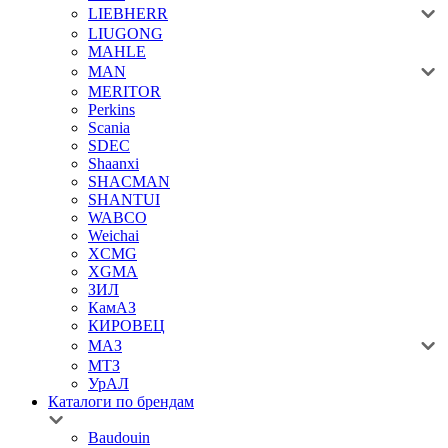
LIEBHERR
LIUGONG
MAHLE
MAN
MERITOR
Perkins
Scania
SDEC
Shaanxi
SHACMAN
SHANTUI
WABCO
Weichai
XCMG
XGMA
ЗИЛ
КамАЗ
КИРОВЕЦ
МАЗ
МТЗ
УрАЛ
Каталоги по брендам
Baudouin