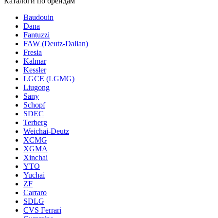
Каталоги по брендам
Baudouin
Dana
Fantuzzi
FAW (Deutz-Dalian)
Fresia
Kalmar
Kessler
LGCE (LGMG)
Liugong
Sany
Schopf
SDEC
Terberg
Weichai-Deutz
XCMG
XGMA
Xinchai
YTO
Yuchai
ZF
Carraro
SDLG
CVS Ferrari