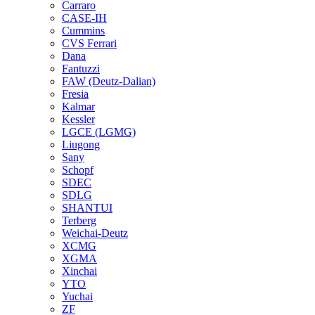
Carraro
CASE-IH
Cummins
CVS Ferrari
Dana
Fantuzzi
FAW (Deutz-Dalian)
Fresia
Kalmar
Kessler
LGCE (LGMG)
Liugong
Sany
Schopf
SDEC
SDLG
SHANTUI
Terberg
Weichai-Deutz
XCMG
XGMA
Xinchai
YTO
Yuchai
ZF