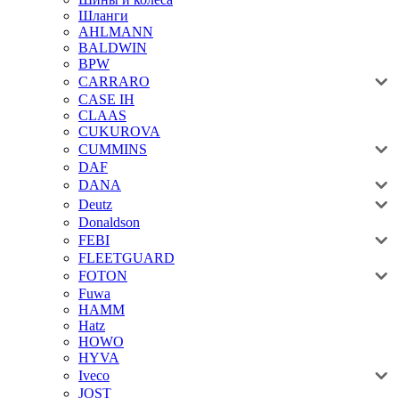
Шланги
AHLMANN
BALDWIN
BPW
CARRARO
CASE IH
CLAAS
CUKUROVA
CUMMINS
DAF
DANA
Deutz
Donaldson
FEBI
FLEETGUARD
FOTON
Fuwa
HAMM
Hatz
HOWO
HYVA
Iveco
JOST