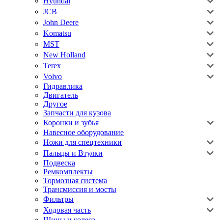
Hyundai
JCB
John Deere
Komatsu
MST
New Holland
Terex
Volvo
Гидравлика
Двигатель
Другое
Запчасти для кузова
Коронки и зубья
Навесное оборудование
Ножи для спецтехники
Пальцы и Втулки
Подвеска
Ремкомплекты
Тормозная система
Трансмиссия и мосты
Фильтры
Ходовая часть
Шины и колеса