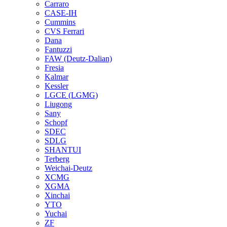
Carraro
CASE-IH
Cummins
CVS Ferrari
Dana
Fantuzzi
FAW (Deutz-Dalian)
Fresia
Kalmar
Kessler
LGCE (LGMG)
Liugong
Sany
Schopf
SDEC
SDLG
SHANTUI
Terberg
Weichai-Deutz
XCMG
XGMA
Xinchai
YTO
Yuchai
ZF