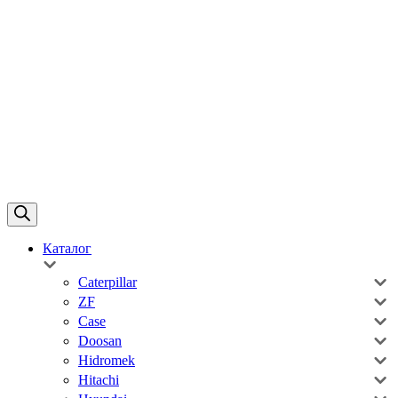
Каталог
Caterpillar
ZF
Case
Doosan
Hidromek
Hitachi