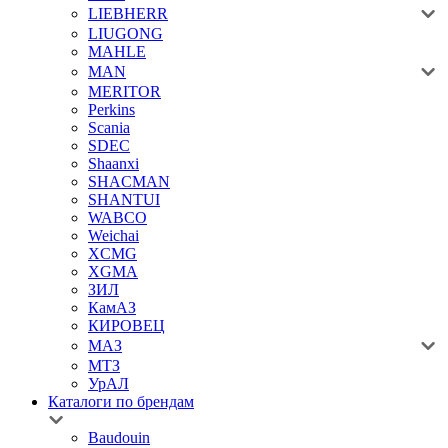
LIEBHERR
LIUGONG
MAHLE
MAN
MERITOR
Perkins
Scania
SDEC
Shaanxi
SHACMAN
SHANTUI
WABCO
Weichai
XCMG
XGMA
ЗИЛ
КамАЗ
КИРОВЕЦ
МАЗ
МТЗ
УрАЛ
Каталоги по брендам
Baudouin