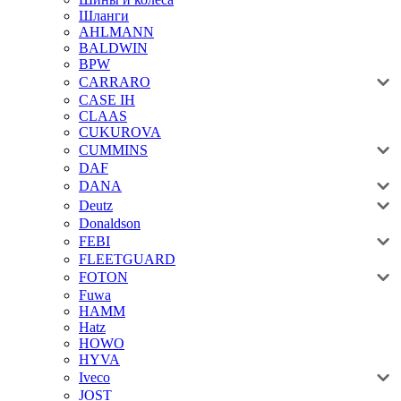
Шланги
AHLMANN
BALDWIN
BPW
CARRARO
CASE IH
CLAAS
CUKUROVA
CUMMINS
DAF
DANA
Deutz
Donaldson
FEBI
FLEETGUARD
FOTON
Fuwa
HAMM
Hatz
HOWO
HYVA
Iveco
JOST