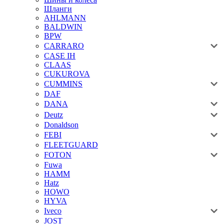
Шланги
AHLMANN
BALDWIN
BPW
CARRARO
CASE IH
CLAAS
CUKUROVA
CUMMINS
DAF
DANA
Deutz
Donaldson
FEBI
FLEETGUARD
FOTON
Fuwa
HAMM
Hatz
HOWO
HYVA
Iveco
JOST