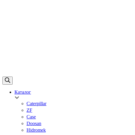
Каталог
Caterpillar
ZF
Case
Doosan
Hidromek