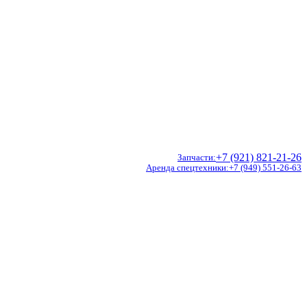
+7 (921) 821-21-26
Запчасти
Аренда спецтехники
+7 (949) 551-26-63
Doosan
Hidromek
CVS Ferrari