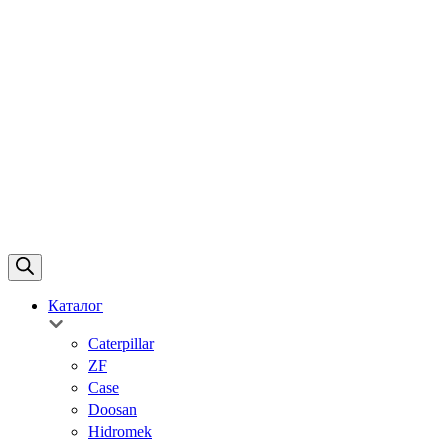
Каталог
Caterpillar
ZF
Case
Doosan
Hidromek