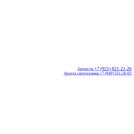
+7 (921) 821-21-26
Запчасти
Аренда спецтехники
+7 (949) 551-26-63
Doosan
Hidromek
CVS Ferrari