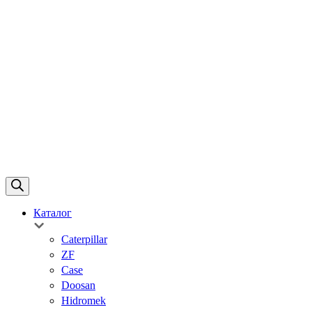
Каталог
Caterpillar
ZF
Case
Doosan
Hidromek