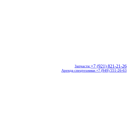
+7 (921) 821-21-26
Запчасти
Аренда спецтехники
+7 (949) 551-26-63
Doosan
Hidromek
CVS Ferrari