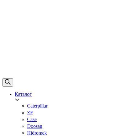
Каталог
Caterpillar
ZF
Case
Doosan
Hidromek