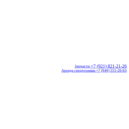
+7 (921) 821-21-26
Запчасти
Аренда спецтехники
+7 (949) 551-26-63
Doosan
Hidromek
CVS Ferrari