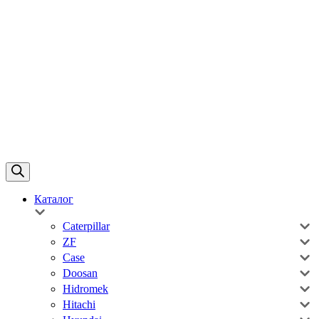
Каталог
Caterpillar
ZF
Case
Doosan
Hidromek
Hitachi