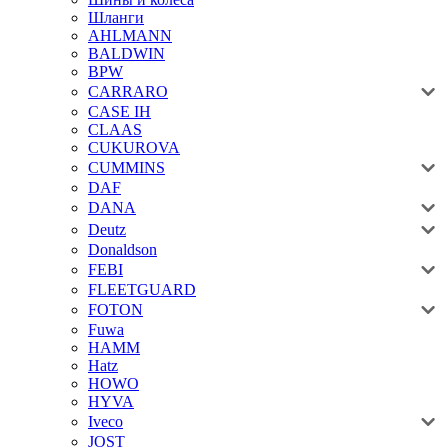
Шланги
AHLMANN
BALDWIN
BPW
CARRARO
CASE IH
CLAAS
CUKUROVA
CUMMINS
DAF
DANA
Deutz
Donaldson
FEBI
FLEETGUARD
FOTON
Fuwa
HAMM
Hatz
HOWO
HYVA
Iveco
JOST