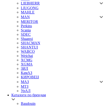
LIEBHERR
LIUGONG
MAHLE
MAN
MERITOR
Perkins
Scania
SDEC
Shaanxi
SHACMAN
SHANTUI
WABCO
Weichai
XCMG
XGMA
ЗИЛ
КамАЗ
КИРОВЕЦ
МАЗ
МТЗ
УрАЛ
Каталоги по брендам
Baudouin