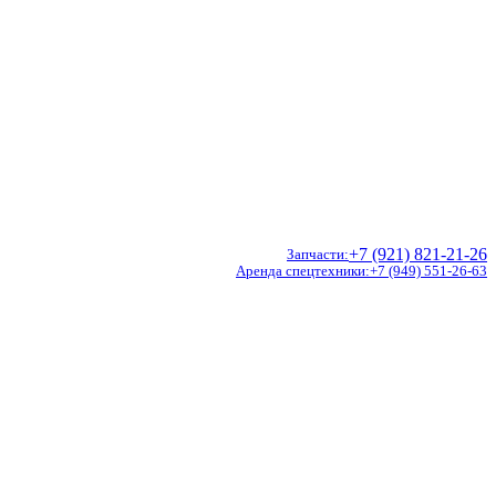
+7 (921) 821-21-26
Запчасти
Аренда спецтехники
+7 (949) 551-26-63
Doosan
Hidromek
CVS Ferrari