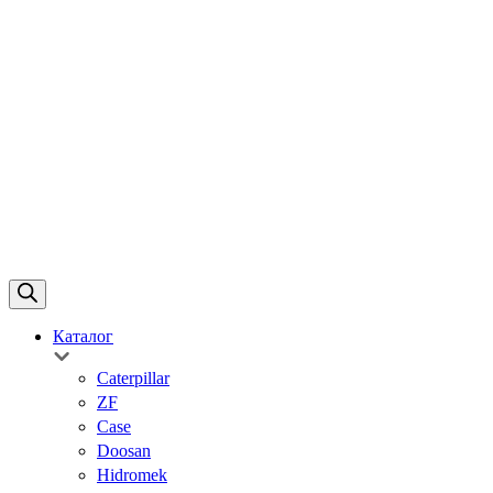
Каталог
Caterpillar
ZF
Case
Doosan
Hidromek