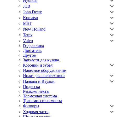
Hyundai
JCB
John Deere
Komatsu
MST
New Holland
Terex
Volvo
Гидравлика
Двигатель
Другое
Запчасти для кузова
Коронки и зубья
Навесное оборудование
Ножи для спецтехники
Пальцы и Втулки
Подвеска
Ремкомплекты
Тормозная система
Трансмиссия и мосты
Фильтры
Ходовая часть
Шины и колеса