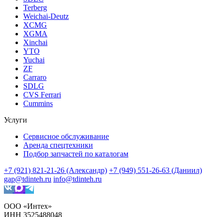
Terberg
Weichai-Deutz
XCMG
XGMA
Xinchai
YTO
Yuchai
ZF
Carraro
SDLG
CVS Ferrari
Cummins
Услуги
Сервисное обслуживание
Аренда спецтехники
Подбор запчастей по каталогам
+7 (921) 821-21-26 (Александр)
+7 (949) 551-26-63 (Даниил)
gap@tdinteh.ru
info@tdinteh.ru
ООО «Интех»
ИНН 3525488048