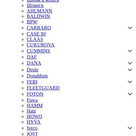
Шланги
AHLMANN
BALDWIN
BPW
CARRARO
CASE IH
CLAAS
CUKUROVA
CUMMINS
DAF
DANA
Deutz
Donaldson
FEBI
FLEETGUARD
FOTON
Fuwa
HAMM
Hatz
HOWO
HYVA
Iveco
JOST