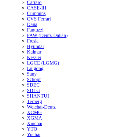
Carraro
CASE-IH
Cummins
CVS Ferrari
Dana
Fantuzzi
FAW (Deutz-Dalian)
Fresia
Hyundai
Kalmar
Kessler
LGCE (LGMG)
Liugong
Sany
Schopf
SDEC
SDLG
SHANTUI
Terberg
Weichai-Deutz
XCMG
XGMA
Xinchai
YTO
Yuchai