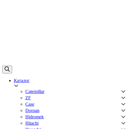
Каталог
Caterpillar
ZF
Case
Doosan
Hidromek
Hitachi