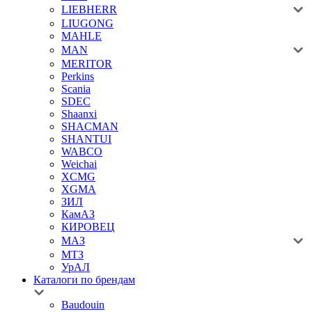
LIEBHERR
LIUGONG
MAHLE
MAN
MERITOR
Perkins
Scania
SDEC
Shaanxi
SHACMAN
SHANTUI
WABCO
Weichai
XCMG
XGMA
ЗИЛ
КамАЗ
КИРОВЕЦ
МАЗ
МТЗ
УрАЛ
Каталоги по брендам
Baudouin