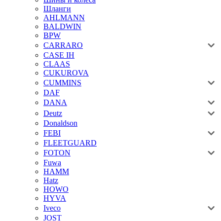
Шланги
AHLMANN
BALDWIN
BPW
CARRARO
CASE IH
CLAAS
CUKUROVA
CUMMINS
DAF
DANA
Deutz
Donaldson
FEBI
FLEETGUARD
FOTON
Fuwa
HAMM
Hatz
HOWO
HYVA
Iveco
JOST