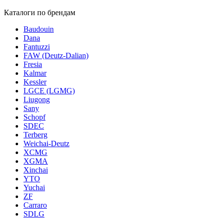
Каталоги по брендам
Baudouin
Dana
Fantuzzi
FAW (Deutz-Dalian)
Fresia
Kalmar
Kessler
LGCE (LGMG)
Liugong
Sany
Schopf
SDEC
Terberg
Weichai-Deutz
XCMG
XGMA
Xinchai
YTO
Yuchai
ZF
Carraro
SDLG