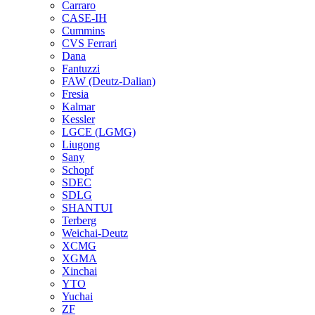
Carraro
CASE-IH
Cummins
CVS Ferrari
Dana
Fantuzzi
FAW (Deutz-Dalian)
Fresia
Kalmar
Kessler
LGCE (LGMG)
Liugong
Sany
Schopf
SDEC
SDLG
SHANTUI
Terberg
Weichai-Deutz
XCMG
XGMA
Xinchai
YTO
Yuchai
ZF