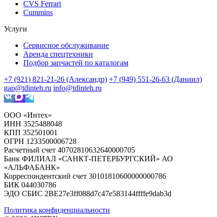
CVS Ferrari
Cummins
Услуги
Сервисное обслуживание
Аренда спецтехники
Подбор запчастей по каталогам
+7 (921) 821-21-26 (Александр)
+7 (949) 551-26-63 (Даниил)
gap@tdinteh.ru
info@tdinteh.ru
ООО «Интех»
ИНН 3525488048
КПП 352501001
ОГРН 1233500006728
Расчетный счет 40702810632640000705
Банк ФИЛИАЛ «САНКТ-ПЕТЕРБУРГСКИЙ» АО
«АЛЬФАБАНК»
Корреспондентский счет 30101810600000000786
БИК 044030786
ЭДО СБИС 2BE27e3ff088d7c47e583144ffffe9dab3d
Политика конфиденциальности