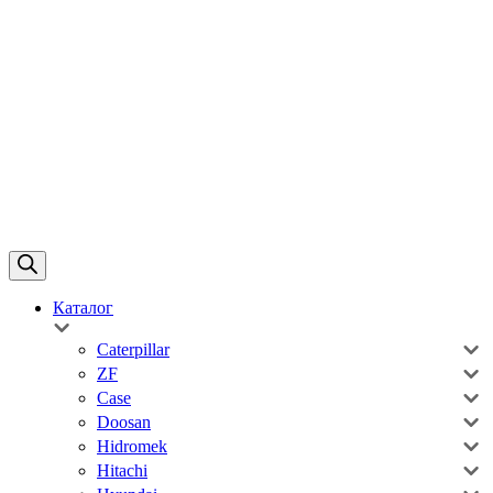
Каталог
Caterpillar
ZF
Case
Doosan
Hidromek
Hitachi