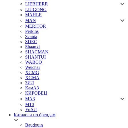
LIEBHERR
LIUGONG
MAHLE
MAN
MERITOR
Perkins
Scania
SDEC
Shaanxi
SHACMAN
SHANTUI
WABCO
Weichai
XCMG
XGMA
ЗИЛ
КамАЗ
КИРОВЕЦ
МАЗ
МТЗ
УрАЛ
Каталоги по брендам
Baudouin