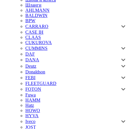
Шланги
AHLMANN
BALDWIN
BPW
CARRARO
CASE IH
CLAAS
CUKUROVA
CUMMINS
DAF
DANA
Deutz
Donaldson
FEBI
FLEETGUARD
FOTON
Fuwa
HAMM
Hatz
HOWO
HYVA
Iveco
JOST