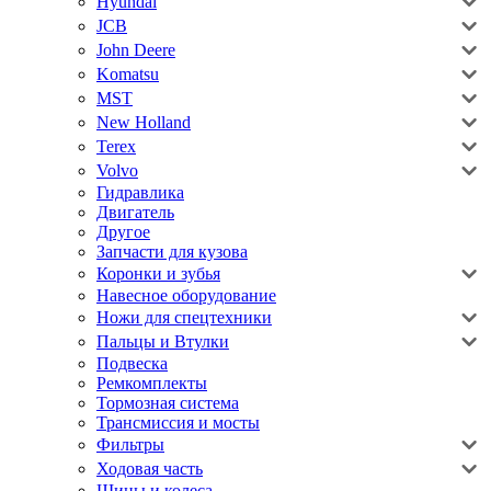
Hyundai
JCB
John Deere
Komatsu
MST
New Holland
Terex
Volvo
Гидравлика
Двигатель
Другое
Запчасти для кузова
Коронки и зубья
Навесное оборудование
Ножи для спецтехники
Пальцы и Втулки
Подвеска
Ремкомплекты
Тормозная система
Трансмиссия и мосты
Фильтры
Ходовая часть
Шины и колеса