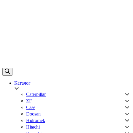
Каталог
Caterpillar
ZF
Case
Doosan
Hidromek
Hitachi