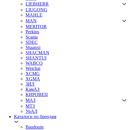
LIEBHERR
LIUGONG
MAHLE
MAN
MERITOR
Perkins
Scania
SDEC
Shaanxi
SHACMAN
SHANTUI
WABCO
Weichai
XCMG
XGMA
ЗИЛ
КамАЗ
КИРОВЕЦ
МАЗ
МТЗ
УрАЛ
Каталоги по брендам
Baudouin