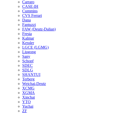
Carraro
CASE-IH
Cummins
CVS Ferrari
Dana
Fantuzzi
FAW (Deutz-Dalian)
Fresia
Kalmar
Kessler
LGCE (LGMG)
Liugong
Sany
Schopf
SDEC
SDLG
SHANTUI
Terberg
Weichai-Deutz
XCMG
XGMA
Xinchai
YTO
Yuchai
ZF