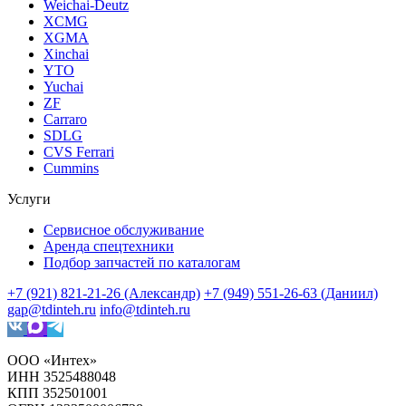
Weichai-Deutz
XCMG
XGMA
Xinchai
YTO
Yuchai
ZF
Carraro
SDLG
CVS Ferrari
Cummins
Услуги
Сервисное обслуживание
Аренда спецтехники
Подбор запчастей по каталогам
+7 (921) 821-21-26 (Александр)
+7 (949) 551-26-63 (Даниил)
gap@tdinteh.ru
info@tdinteh.ru
ООО «Интех»
ИНН 3525488048
КПП 352501001