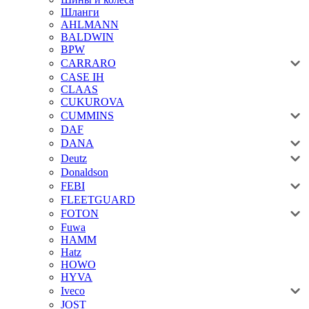
Шланги
AHLMANN
BALDWIN
BPW
CARRARO
CASE IH
CLAAS
CUKUROVA
CUMMINS
DAF
DANA
Deutz
Donaldson
FEBI
FLEETGUARD
FOTON
Fuwa
HAMM
Hatz
HOWO
HYVA
Iveco
JOST