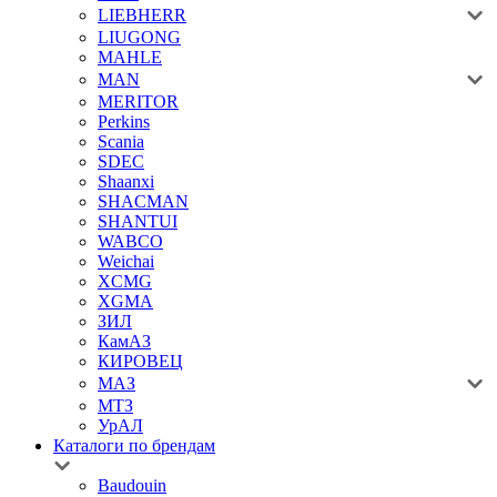
LIEBHERR
LIUGONG
MAHLE
MAN
MERITOR
Perkins
Scania
SDEC
Shaanxi
SHACMAN
SHANTUI
WABCO
Weichai
XCMG
XGMA
ЗИЛ
КамАЗ
КИРОВЕЦ
МАЗ
МТЗ
УрАЛ
Каталоги по брендам
Baudouin