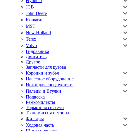
Hyundai
JCB
John Deere
Komatsu
MST
New Holland
Terex
Volvo
Гидравлика
Двигатель
Другое
Запчасти для кузова
Коронки и зубья
Навесное оборудование
Ножи для спецтехники
Пальцы и Втулки
Подвеска
Ремкомплекты
Тормозная система
Трансмиссия и мосты
Фильтры
Ходовая часть
Шины и колеса