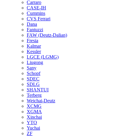
Carraro
CASE-IH
Cummins
CVS Ferrari
Dana
Fantuzzi
FAW (Deutz-Dalian)
Fresia
Kalmar
Kessler
LGCE (LGMG)
Liugong
Sany
Schopf
SDEC
SDLG
SHANTUI
Terberg
Weichai-Deutz
XCMG
XGMA
Xinchai
YTO
Yuchai
ZF