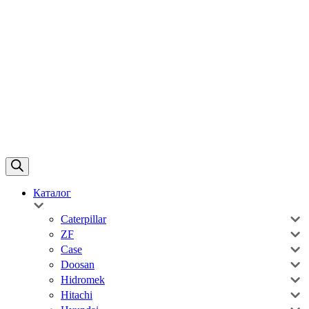
Каталог
Caterpillar
ZF
Case
Doosan
Hidromek
Hitachi