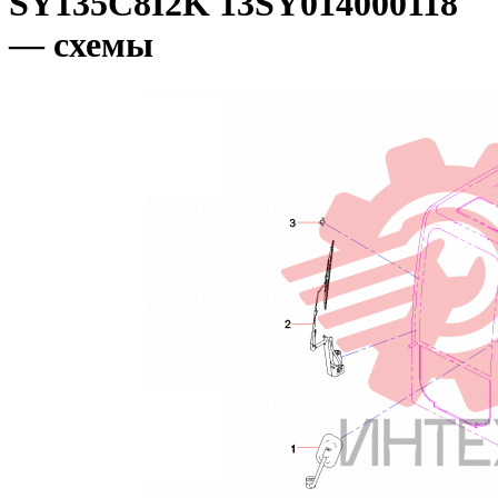
SY135C8I2K 13SY014000118
— схемы