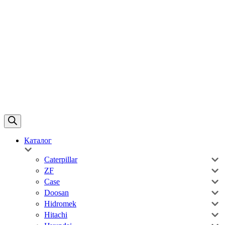
Каталог
Caterpillar
ZF
Case
Doosan
Hidromek
Hitachi