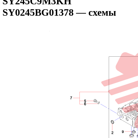
SY245C9M3KH
SY0245BG01378 — схемы