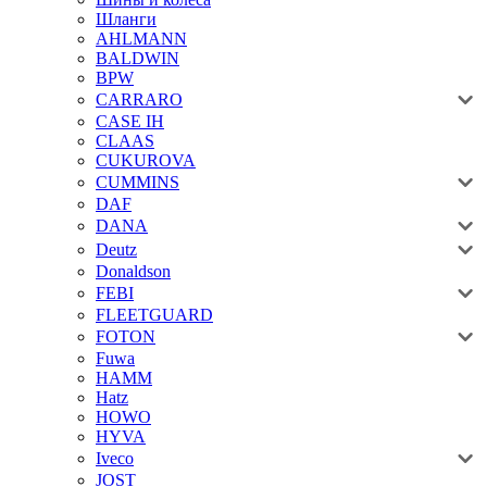
Шланги
AHLMANN
BALDWIN
BPW
CARRARO
CASE IH
CLAAS
CUKUROVA
CUMMINS
DAF
DANA
Deutz
Donaldson
FEBI
FLEETGUARD
FOTON
Fuwa
HAMM
Hatz
HOWO
HYVA
Iveco
JOST