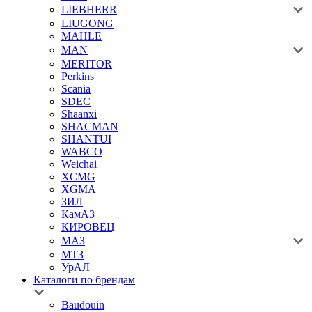
LIEBHERR
LIUGONG
MAHLE
MAN
MERITOR
Perkins
Scania
SDEC
Shaanxi
SHACMAN
SHANTUI
WABCO
Weichai
XCMG
XGMA
ЗИЛ
КамАЗ
КИРОВЕЦ
МАЗ
МТЗ
УрАЛ
Каталоги по брендам
Baudouin