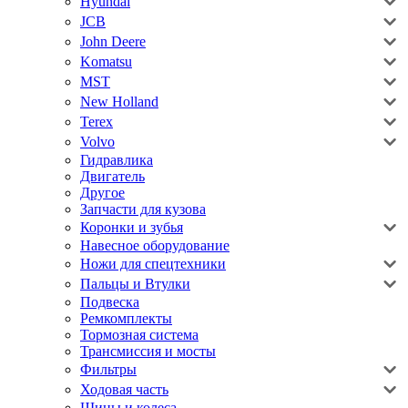
Hyundai
JCB
John Deere
Komatsu
MST
New Holland
Terex
Volvo
Гидравлика
Двигатель
Другое
Запчасти для кузова
Коронки и зубья
Навесное оборудование
Ножи для спецтехники
Пальцы и Втулки
Подвеска
Ремкомплекты
Тормозная система
Трансмиссия и мосты
Фильтры
Ходовая часть
Шины и колеса