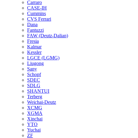
Carraro
CASE-IH
Cummins
CVS Ferrari
Dana
Fantuzzi
FAW (Deutz-Dalian)
Fresia
Kalmar
Kessler
LGCE (LGMG)
Liugong
Sany
Schopf
SDEC
SDLG
SHANTUI
Terberg
Weichai-Deutz
XCMG
XGMA
Xinchai
YTO
Yuchai
ZF