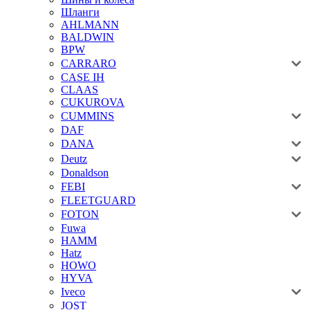
Шланги
AHLMANN
BALDWIN
BPW
CARRARO
CASE IH
CLAAS
CUKUROVA
CUMMINS
DAF
DANA
Deutz
Donaldson
FEBI
FLEETGUARD
FOTON
Fuwa
HAMM
Hatz
HOWO
HYVA
Iveco
JOST