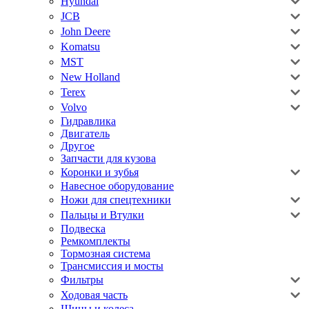
Hyundai
JCB
John Deere
Komatsu
MST
New Holland
Terex
Volvo
Гидравлика
Двигатель
Другое
Запчасти для кузова
Коронки и зубья
Навесное оборудование
Ножи для спецтехники
Пальцы и Втулки
Подвеска
Ремкомплекты
Тормозная система
Трансмиссия и мосты
Фильтры
Ходовая часть
Шины и колеса