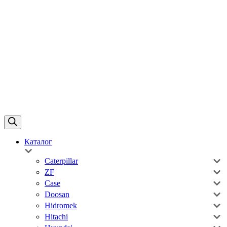
Каталог
Caterpillar
ZF
Case
Doosan
Hidromek
Hitachi