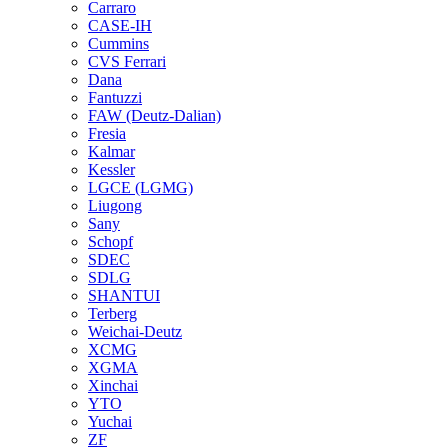
Carraro
CASE-IH
Cummins
CVS Ferrari
Dana
Fantuzzi
FAW (Deutz-Dalian)
Fresia
Kalmar
Kessler
LGCE (LGMG)
Liugong
Sany
Schopf
SDEC
SDLG
SHANTUI
Terberg
Weichai-Deutz
XCMG
XGMA
Xinchai
YTO
Yuchai
ZF