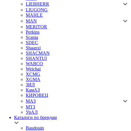
LIEBHERR
LIUGONG
MAHLE
MAN
MERITOR
Perkins
Scania
SDEC
Shaanxi
SHACMAN
SHANTUI
WABCO
Weichai
XCMG
XGMA
ЗИЛ
КамАЗ
КИРОВЕЦ
МАЗ
МТЗ
УрАЛ
Каталоги по брендам
Baudouin