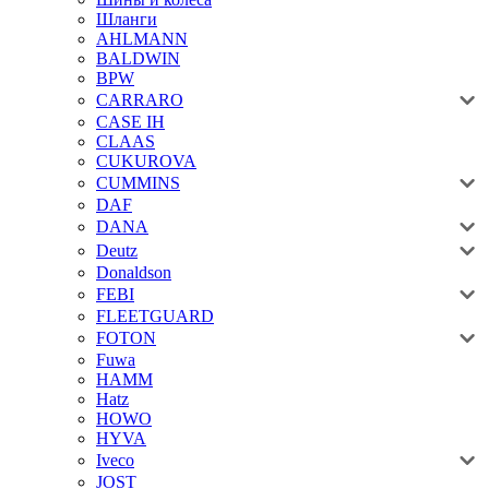
Шланги
AHLMANN
BALDWIN
BPW
CARRARO
CASE IH
CLAAS
CUKUROVA
CUMMINS
DAF
DANA
Deutz
Donaldson
FEBI
FLEETGUARD
FOTON
Fuwa
HAMM
Hatz
HOWO
HYVA
Iveco
JOST