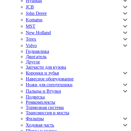
Hyundai
JCB
John Deere
Komatsu
MST
New Holland
Terex
Volvo
Гидравлика
Двигатель
Другое
Запчасти для кузова
Коронки и зубья
Навесное оборудование
Ножи для спецтехники
Пальцы и Втулки
Подвеска
Ремкомплекты
Тормозная система
Трансмиссия и мосты
Фильтры
Ходовая часть
Шины и колеса