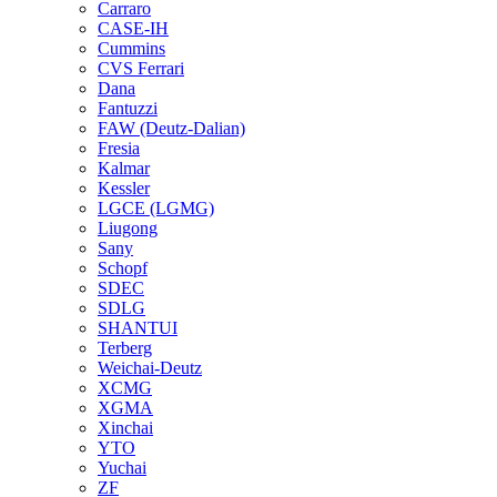
Carraro
CASE-IH
Cummins
CVS Ferrari
Dana
Fantuzzi
FAW (Deutz-Dalian)
Fresia
Kalmar
Kessler
LGCE (LGMG)
Liugong
Sany
Schopf
SDEC
SDLG
SHANTUI
Terberg
Weichai-Deutz
XCMG
XGMA
Xinchai
YTO
Yuchai
ZF