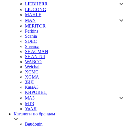
LIEBHERR
LIUGONG
MAHLE
MAN
MERITOR
Perkins
Scania
SDEC
Shaanxi
SHACMAN
SHANTUI
WABCO
Weichai
XCMG
XGMA
ЗИЛ
КамАЗ
КИРОВЕЦ
МАЗ
МТЗ
УрАЛ
Каталоги по брендам
Baudouin