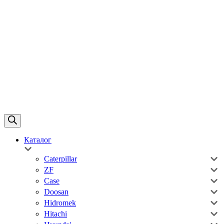
Каталог
Caterpillar
ZF
Case
Doosan
Hidromek
Hitachi