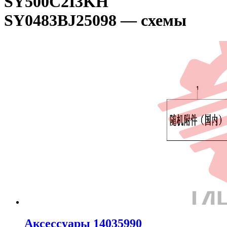
SY500C2I3KH
SY0483BJ25098 — схемы
Аксессуары 14035990