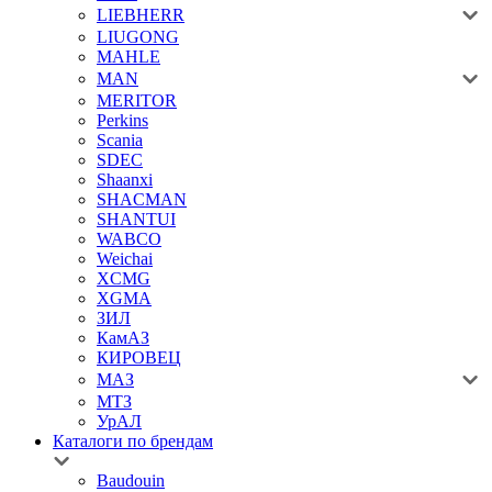
LIEBHERR
LIUGONG
MAHLE
MAN
MERITOR
Perkins
Scania
SDEC
Shaanxi
SHACMAN
SHANTUI
WABCO
Weichai
XCMG
XGMA
ЗИЛ
КамАЗ
КИРОВЕЦ
МАЗ
МТЗ
УрАЛ
Каталоги по брендам
Baudouin