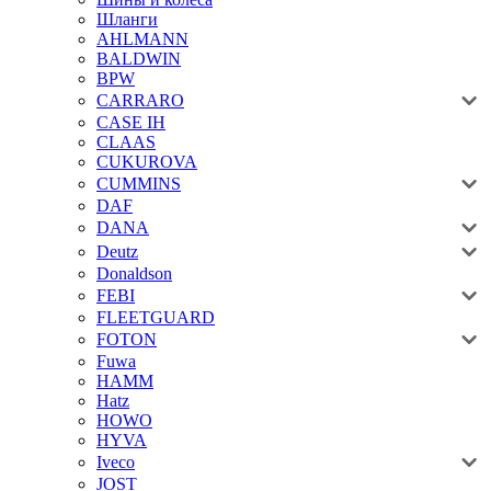
Шланги
AHLMANN
BALDWIN
BPW
CARRARO
CASE IH
CLAAS
CUKUROVA
CUMMINS
DAF
DANA
Deutz
Donaldson
FEBI
FLEETGUARD
FOTON
Fuwa
HAMM
Hatz
HOWO
HYVA
Iveco
JOST