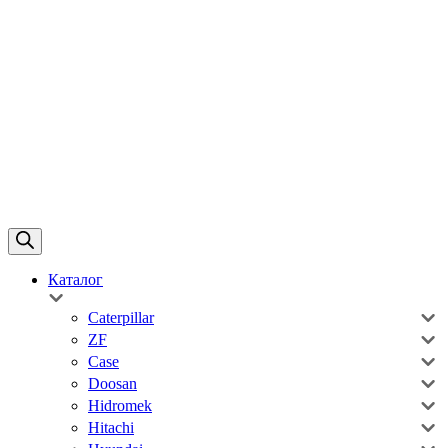
Каталог
Caterpillar
ZF
Case
Doosan
Hidromek
Hitachi