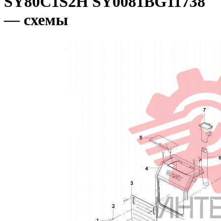
SY80C1S2H SY0081BG11738
— схемы