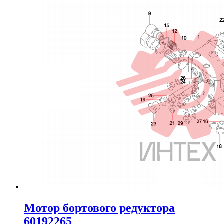
Мотор бортового редуктора
60192265