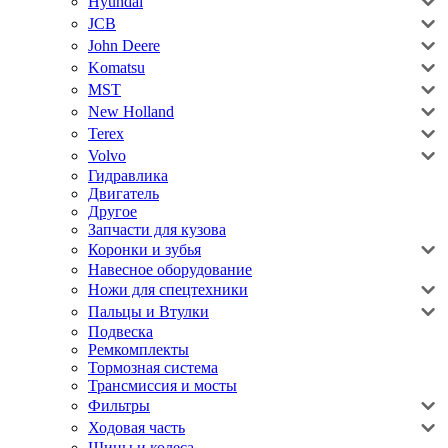
Hyundai
JCB
John Deere
Komatsu
MST
New Holland
Terex
Volvo
Гидравлика
Двигатель
Другое
Запчасти для кузова
Коронки и зубья
Навесное оборудование
Ножи для спецтехники
Пальцы и Втулки
Подвеска
Ремкомплекты
Тормозная система
Трансмиссия и мосты
Фильтры
Ходовая часть
Шины и колеса