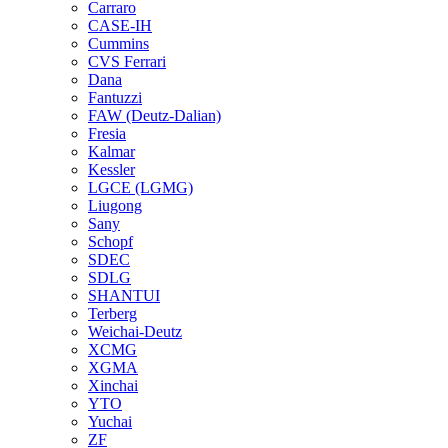
Carraro
CASE-IH
Cummins
CVS Ferrari
Dana
Fantuzzi
FAW (Deutz-Dalian)
Fresia
Kalmar
Kessler
LGCE (LGMG)
Liugong
Sany
Schopf
SDEC
SDLG
SHANTUI
Terberg
Weichai-Deutz
XCMG
XGMA
Xinchai
YTO
Yuchai
ZF