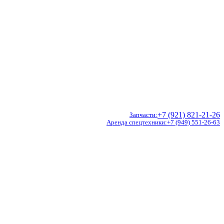
+7 (921) 821-21-26
Запчасти
Аренда спецтехники
+7 (949) 551-26-63
Doosan
Hidromek
CVS Ferrari