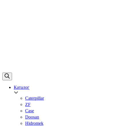
Каталог
Caterpillar
ZF
Case
Doosan
Hidromek