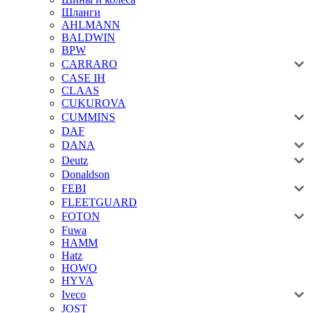
Шланги
AHLMANN
BALDWIN
BPW
CARRARO
CASE IH
CLAAS
CUKUROVA
CUMMINS
DAF
DANA
Deutz
Donaldson
FEBI
FLEETGUARD
FOTON
Fuwa
HAMM
Hatz
HOWO
HYVA
Iveco
JOST