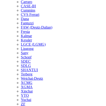
Carraro
CASE-IH
Cummins
CVS Ferrari
Dana
Fantuzzi
FAW (Deutz-Dalian)
Fresia
Kalmar
Kessler
LGCE (LGMG)
Liugong
Sany
Schopf
SDEC
SDLG
SHANTUI
Terberg
Weichai-Deutz
XCMG
XGMA
Xinchai
YTO
Yuchai
ZF