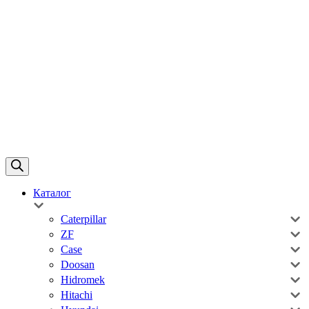
Каталог
Caterpillar
ZF
Case
Doosan
Hidromek
Hitachi