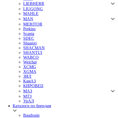
LIEBHERR
LIUGONG
MAHLE
MAN
MERITOR
Perkins
Scania
SDEC
Shaanxi
SHACMAN
SHANTUI
WABCO
Weichai
XCMG
XGMA
ЗИЛ
КамАЗ
КИРОВЕЦ
МАЗ
МТЗ
УрАЛ
Каталоги по брендам
Baudouin