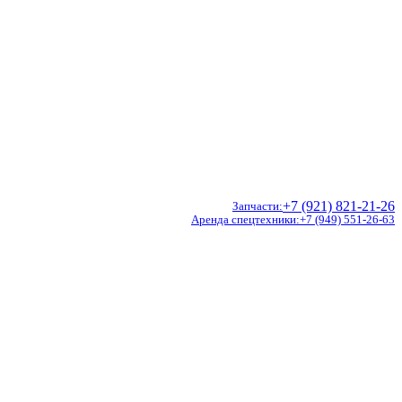
+7 (921) 821-21-26
Запчасти
Аренда спецтехники
+7 (949) 551-26-63
Doosan
Hidromek
CVS Ferrari