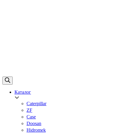
Каталог
Caterpillar
ZF
Case
Doosan
Hidromek