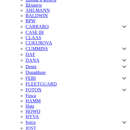
Шланги
AHLMANN
BALDWIN
BPW
CARRARO
CASE IH
CLAAS
CUKUROVA
CUMMINS
DAF
DANA
Deutz
Donaldson
FEBI
FLEETGUARD
FOTON
Fuwa
HAMM
Hatz
HOWO
HYVA
Iveco
JOST