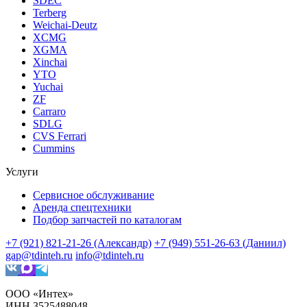
SDEC
Terberg
Weichai-Deutz
XCMG
XGMA
Xinchai
YTO
Yuchai
ZF
Carraro
SDLG
CVS Ferrari
Cummins
Услуги
Сервисное обслуживание
Аренда спецтехники
Подбор запчастей по каталогам
+7 (921) 821-21-26 (Александр)
+7 (949) 551-26-63 (Даниил)
gap@tdinteh.ru
info@tdinteh.ru
ООО «Интех»
ИНН 3525488048