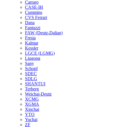
Carraro
CASE-IH
Cummins
CVS Ferrari
Dana
Fantuzzi
FAW (Deutz-Dalian)
Fresia
Kalmar
Kessler
LGCE (LGMG)
Liugong
Sany
Schopf
SDEC
SDLG
SHANTUI
Terberg
Weichai-Deutz
XCMG
XGMA
Xinchai
YTO
Yuchai
ZF