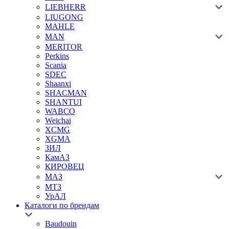
LIEBHERR
LIUGONG
MAHLE
MAN
MERITOR
Perkins
Scania
SDEC
Shaanxi
SHACMAN
SHANTUI
WABCO
Weichai
XCMG
XGMA
ЗИЛ
КамАЗ
КИРОВЕЦ
МАЗ
МТЗ
УрАЛ
Каталоги по брендам
Baudouin