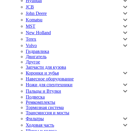
Hyundai
JCB
John Deere
Komatsu
MST
New Holland
Terex
Volvo
Гидравлика
Двигатель
Другое
Запчасти для кузова
Коронки и зубья
Навесное оборудование
Ножи для спецтехники
Пальцы и Втулки
Подвеска
Ремкомплекты
Тормозная система
Трансмиссия и мосты
Фильтры
Ходовая часть
Шины и колеса