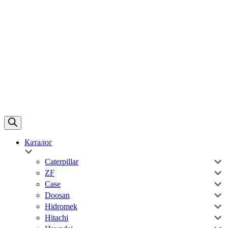
Каталог
Caterpillar
ZF
Case
Doosan
Hidromek
Hitachi