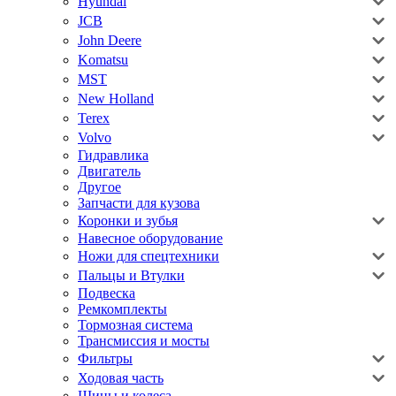
Hyundai
JCB
John Deere
Komatsu
MST
New Holland
Terex
Volvo
Гидравлика
Двигатель
Другое
Запчасти для кузова
Коронки и зубья
Навесное оборудование
Ножи для спецтехники
Пальцы и Втулки
Подвеска
Ремкомплекты
Тормозная система
Трансмиссия и мосты
Фильтры
Ходовая часть
Шины и колеса