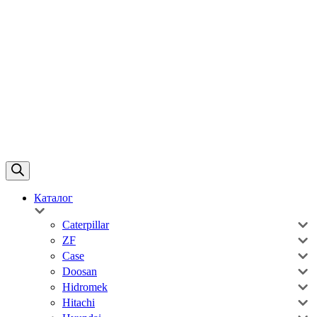
Каталог
Caterpillar
ZF
Case
Doosan
Hidromek
Hitachi