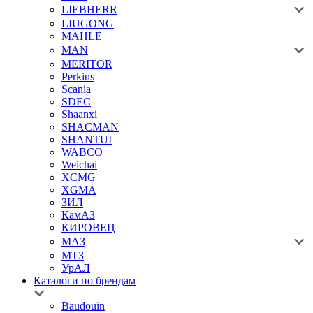
LIEBHERR
LIUGONG
MAHLE
MAN
MERITOR
Perkins
Scania
SDEC
Shaanxi
SHACMAN
SHANTUI
WABCO
Weichai
XCMG
XGMA
ЗИЛ
КамАЗ
КИРОВЕЦ
МАЗ
МТЗ
УрАЛ
Каталоги по брендам
Baudouin