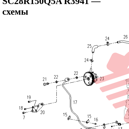
SC28R150Q5A R3941 —
схемы