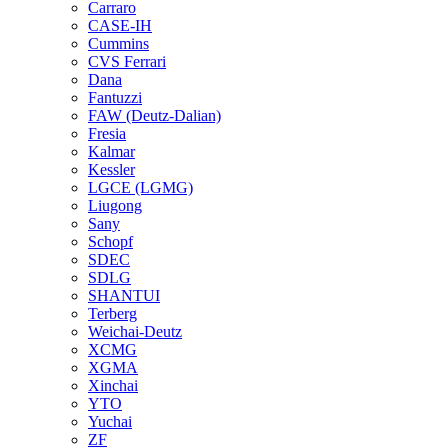
Carraro
CASE-IH
Cummins
CVS Ferrari
Dana
Fantuzzi
FAW (Deutz-Dalian)
Fresia
Kalmar
Kessler
LGCE (LGMG)
Liugong
Sany
Schopf
SDEC
SDLG
SHANTUI
Terberg
Weichai-Deutz
XCMG
XGMA
Xinchai
YTO
Yuchai
ZF