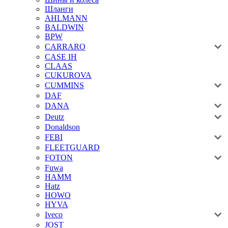
Шланги
AHLMANN
BALDWIN
BPW
CARRARO
CASE IH
CLAAS
CUKUROVA
CUMMINS
DAF
DANA
Deutz
Donaldson
FEBI
FLEETGUARD
FOTON
Fuwa
HAMM
Hatz
HOWO
HYVA
Iveco
JOST