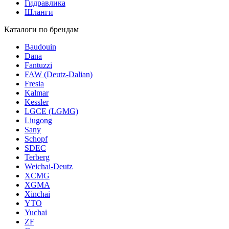
Гидравлика
Шланги
Каталоги по брендам
Baudouin
Dana
Fantuzzi
FAW (Deutz-Dalian)
Fresia
Kalmar
Kessler
LGCE (LGMG)
Liugong
Sany
Schopf
SDEC
Terberg
Weichai-Deutz
XCMG
XGMA
Xinchai
YTO
Yuchai
ZF