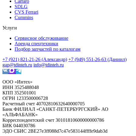
Carraro
SDLG
CVS Ferrari
Cummins
Услуги
Сервисное обслуживание
Аренда спецтехники
Подбор запчастей по каталогам
+7 (921) 821-21-26 (Александр)
+7 (949) 551-26-63 (Даниил)
gap@tdinteh.ru
info@tdinteh.ru
ООО «Интех»
ИНН 3525488048
КПП 352501001
ОГРН 1233500006728
Расчетный счет 40702810632640000705
Банк ФИЛИАЛ «САНКТ-ПЕТЕРБУРГСКИЙ» АО
«АЛЬФАБАНК»
Корреспондентский счет 30101810600000000786
БИК 044030786
ЭДО СБИС 2BE27e3ff088d7c47e583144ffffe9dab3d