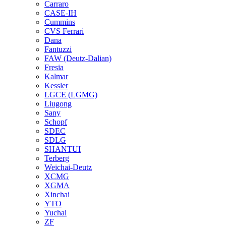
Carraro
CASE-IH
Cummins
CVS Ferrari
Dana
Fantuzzi
FAW (Deutz-Dalian)
Fresia
Kalmar
Kessler
LGCE (LGMG)
Liugong
Sany
Schopf
SDEC
SDLG
SHANTUI
Terberg
Weichai-Deutz
XCMG
XGMA
Xinchai
YTO
Yuchai
ZF