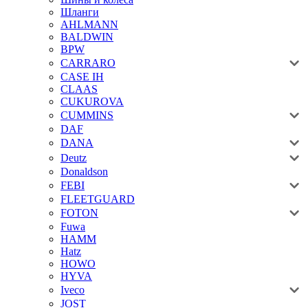
Шланги
AHLMANN
BALDWIN
BPW
CARRARO
CASE IH
CLAAS
CUKUROVA
CUMMINS
DAF
DANA
Deutz
Donaldson
FEBI
FLEETGUARD
FOTON
Fuwa
HAMM
Hatz
HOWO
HYVA
Iveco
JOST