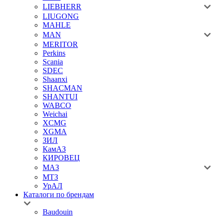
LIEBHERR
LIUGONG
MAHLE
MAN
MERITOR
Perkins
Scania
SDEC
Shaanxi
SHACMAN
SHANTUI
WABCO
Weichai
XCMG
XGMA
ЗИЛ
КамАЗ
КИРОВЕЦ
МАЗ
МТЗ
УрАЛ
Каталоги по брендам
Baudouin