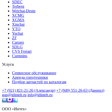
SDEC
Terberg
Weichai-Deutz
XCMG
XGMA
Xinchai
YTO
Yuchai
ZF
Carraro
SDLG
CVS Ferrari
Cummins
Услуги
Сервисное обслуживание
Аренда спецтехники
Подбор запчастей по каталогам
+7 (921) 821-21-26 (Александр)
+7 (949) 551-26-63 (Даниил)
gap@tdinteh.ru
info@tdinteh.ru
ООО «Интех»