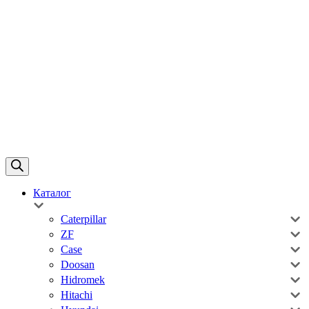
Каталог
Caterpillar
ZF
Case
Doosan
Hidromek
Hitachi