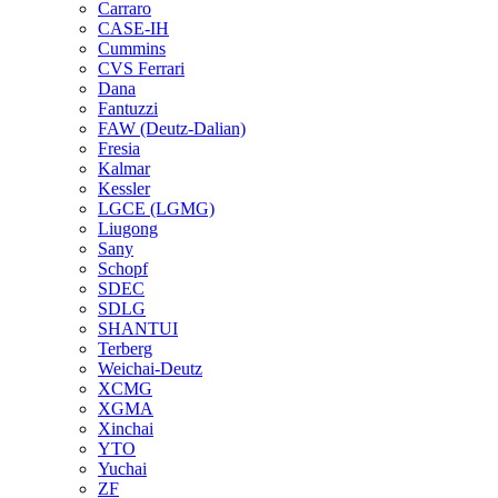
Carraro
CASE-IH
Cummins
CVS Ferrari
Dana
Fantuzzi
FAW (Deutz-Dalian)
Fresia
Kalmar
Kessler
LGCE (LGMG)
Liugong
Sany
Schopf
SDEC
SDLG
SHANTUI
Terberg
Weichai-Deutz
XCMG
XGMA
Xinchai
YTO
Yuchai
ZF