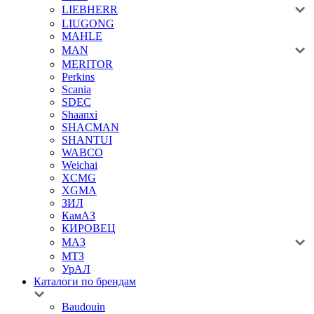
LIEBHERR
LIUGONG
MAHLE
MAN
MERITOR
Perkins
Scania
SDEC
Shaanxi
SHACMAN
SHANTUI
WABCO
Weichai
XCMG
XGMA
ЗИЛ
КамАЗ
КИРОВЕЦ
МАЗ
МТЗ
УрАЛ
Каталоги по брендам
Baudouin