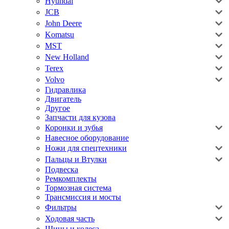
Hyundai
JCB
John Deere
Komatsu
MST
New Holland
Terex
Volvo
Гидравлика
Двигатель
Другое
Запчасти для кузова
Коронки и зубья
Навесное оборудование
Ножи для спецтехники
Пальцы и Втулки
Подвеска
Ремкомплекты
Тормозная система
Трансмиссия и мосты
Фильтры
Ходовая часть
Шины и колеса