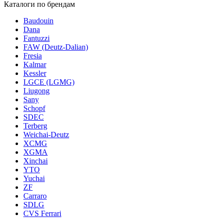
Каталоги по брендам
Baudouin
Dana
Fantuzzi
FAW (Deutz-Dalian)
Fresia
Kalmar
Kessler
LGCE (LGMG)
Liugong
Sany
Schopf
SDEC
Terberg
Weichai-Deutz
XCMG
XGMA
Xinchai
YTO
Yuchai
ZF
Carraro
SDLG
CVS Ferrari