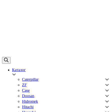
Каталог
Caterpillar
ZF
Case
Doosan
Hidromek
Hitachi