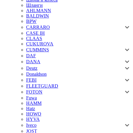
Шланги
AHLMANN
BALDWIN
BPW
CARRARO
CASE IH
CLAAS
CUKUROVA
CUMMINS
DAF
DANA
Deutz
Donaldson
FEBI
FLEETGUARD
FOTON
Fuwa
HAMM
Hatz
HOWO
HYVA
Iveco
JOST